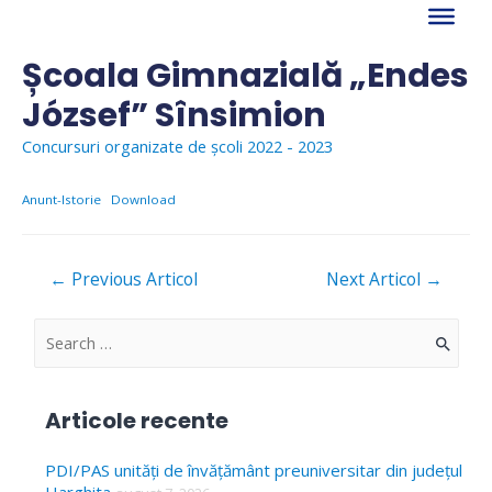
Skip
to
content
Școala Gimnazială „Endes
József” Sînsimion
Concursuri organizate de școli 2022 - 2023
Anunt-Istorie
Download
Navigare
←
Previous Articol
Next Articol
→
în
articole
S
e
a
Articole recente
r
c
PDI/PAS unități de învățământ preuniversitar din județul