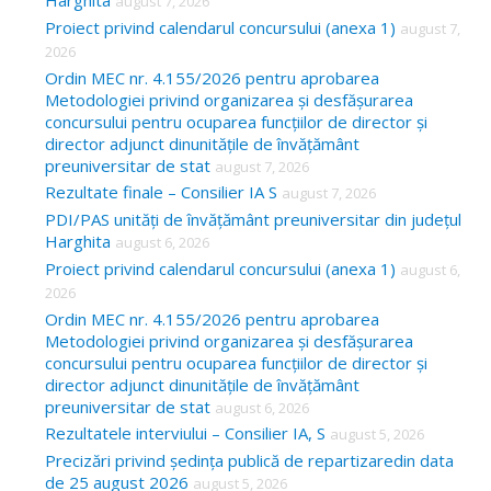
Harghita
august 7, 2026
h
Proiect privind calendarul concursului (anexa 1)
august 7,
f
2026
o
Ordin MEC nr. 4.155/2026 pentru aprobarea
Metodologiei privind organizarea și desfășurarea
r
concursului pentru ocuparea funcțiilor de director și
:
director adjunct dinunitățile de învățământ
preuniversitar de stat
august 7, 2026
Rezultate finale – Consilier IA S
august 7, 2026
PDI/PAS unități de învățământ preuniversitar din județul
Harghita
august 6, 2026
Proiect privind calendarul concursului (anexa 1)
august 6,
2026
Ordin MEC nr. 4.155/2026 pentru aprobarea
Metodologiei privind organizarea și desfășurarea
concursului pentru ocuparea funcțiilor de director și
director adjunct dinunitățile de învățământ
preuniversitar de stat
august 6, 2026
Rezultatele interviului – Consilier IA, S
august 5, 2026
Precizări privind ședința publică de repartizaredin data
de 25 august 2026
august 5, 2026