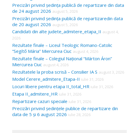
Precizări privind ședința publică de repartizare din data
de 24 august 2026
august 5, 2026
Precizări privind ședința publică de repartizaredin data
de 20 august 2026
august 5, 2026
Candidati din alte judete_admitere_etapa_II
august 4,
2026
Rezultate finale – Liceul Teologic Romano-Catolic
“Segítő Mária” Miercurea Ciuc
august 4, 2026
Rezultate finale – Colegiul Național “Márton Áron”
Miercurea Ciuc
august 4, 2026
Rezultatele la proba scrisă – Consilier IA S
august 3, 2026
Model Cerere_admitere_Etapa-II
iulie 31, 2026
Locuri libere pentru etapa II_total_HR
iulie 31, 2026
Etapa II_admitere_HR
iulie 31, 2026
Repartizare cazuri speciale
iulie 31, 2026
Precizări privind ședințele publice de repartizare din
data de 5 și 6 august 2026
iulie 28, 2026