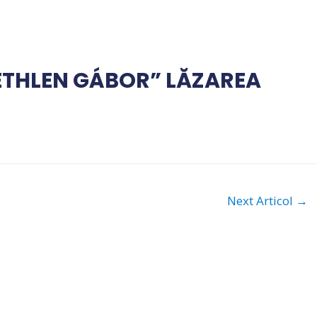
ETHLEN GÁBOR” LĂZAREA
Next Articol
→