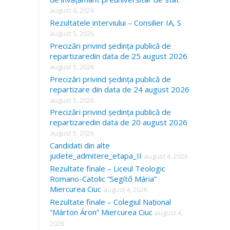
august 6, 2026
Rezultatele interviului – Consilier IA, S
august 5, 2026
Precizări privind ședința publică de
repartizaredin data de 25 august 2026
august 5, 2026
Precizări privind ședința publică de
repartizare din data de 24 august 2026
august 5, 2026
Precizări privind ședința publică de
repartizaredin data de 20 august 2026
august 5, 2026
Candidati din alte
judete_admitere_etapa_II
august 4, 2026
Rezultate finale – Liceul Teologic
Romano-Catolic “Segítő Mária”
Miercurea Ciuc
august 4, 2026
Rezultate finale – Colegiul Național
“Márton Áron” Miercurea Ciuc
august 4,
2026