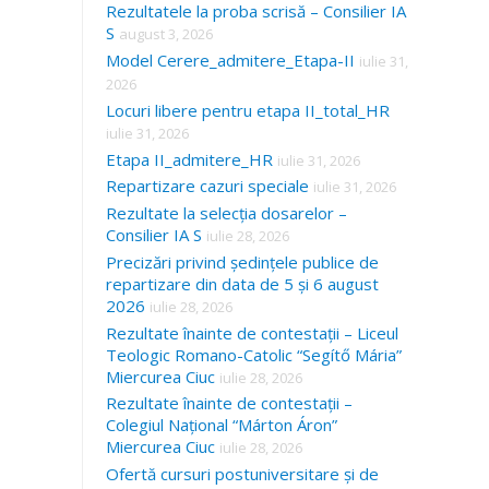
Rezultatele la proba scrisă – Consilier IA
S
august 3, 2026
Model Cerere_admitere_Etapa-II
iulie 31,
2026
Locuri libere pentru etapa II_total_HR
iulie 31, 2026
Etapa II_admitere_HR
iulie 31, 2026
Repartizare cazuri speciale
iulie 31, 2026
Rezultate la selecția dosarelor –
Consilier IA S
iulie 28, 2026
Precizări privind ședințele publice de
repartizare din data de 5 și 6 august
2026
iulie 28, 2026
Rezultate înainte de contestații – Liceul
Teologic Romano-Catolic “Segítő Mária”
Miercurea Ciuc
iulie 28, 2026
Rezultate înainte de contestații –
Colegiul Național “Márton Áron”
Miercurea Ciuc
iulie 28, 2026
Ofertă cursuri postuniversitare și de