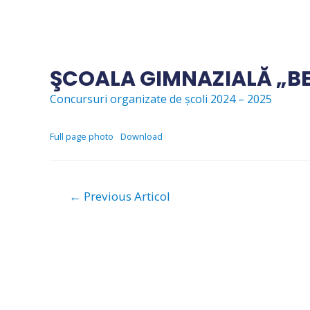
Skip
to
content
ŞCOALA GIMNAZIALĂ „B
Concursuri organizate de școli 2024 – 2025
Full page photo
Download
Navigare
←
Previous Articol
în
articole