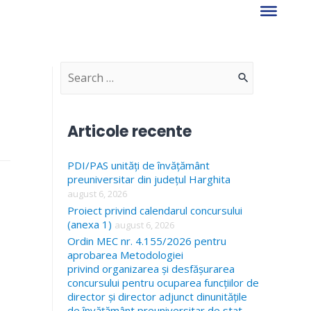
S
e
a
Articole recente
r
PDI/PAS unități de învățământ
c
preuniversitar din județul Harghita
h
august 6, 2026
f
Proiect privind calendarul concursului
(anexa 1)
august 6, 2026
o
Ordin MEC nr. 4.155/2026 pentru
r
aprobarea Metodologiei
privind organizarea și desfășurarea
:
concursului pentru ocuparea funcțiilor de
director și director adjunct dinunitățile
de învățământ preuniversitar de stat