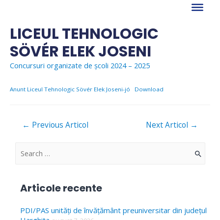
Skip
to
content
LICEUL TEHNOLOGIC
SÖVÉR ELEK JOSENI
Concursuri organizate de școli 2024 – 2025
Anunt Liceul Tehnologic Sövér Elek Joseni-jó
Download
Navigare
←
Previous Articol
Next Articol
→
în
articole
S
e
a
Articole recente
r
c
PDI/PAS unități de învățământ preuniversitar din județul