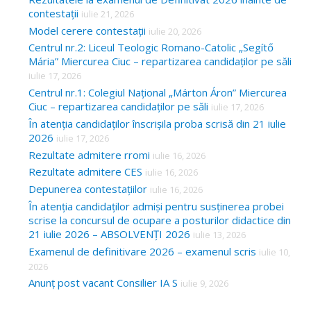
contestații
iulie 21, 2026
Model cerere contestații
iulie 20, 2026
Centrul nr.2: Liceul Teologic Romano-Catolic „Segítő
Mária” Miercurea Ciuc – repartizarea candidaților pe săli
iulie 17, 2026
Centrul nr.1: Colegiul Național „Márton Áron” Miercurea
Ciuc – repartizarea candidaților pe săli
iulie 17, 2026
În atenția candidaților înscrișila proba scrisă din 21 iulie
2026
iulie 17, 2026
Rezultate admitere rromi
iulie 16, 2026
Rezultate admitere CES
iulie 16, 2026
Depunerea contestațiilor
iulie 16, 2026
În atenția candidaților admiși pentru susținerea probei
scrise la concursul de ocupare a posturilor didactice din
21 iulie 2026 – ABSOLVENȚI 2026
iulie 13, 2026
Examenul de definitivare 2026 – examenul scris
iulie 10,
2026
Anunț post vacant Consilier IA S
iulie 9, 2026