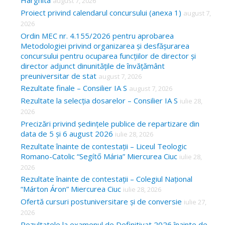
Harghita
august 7, 2026
h
Proiect privind calendarul concursului (anexa 1)
august 7,
f
2026
o
Ordin MEC nr. 4.155/2026 pentru aprobarea
Metodologiei privind organizarea și desfășurarea
r
concursului pentru ocuparea funcțiilor de director și
:
director adjunct dinunitățile de învățământ
preuniversitar de stat
august 7, 2026
Rezultate finale – Consilier IA S
august 7, 2026
Rezultate la selecția dosarelor – Consilier IA S
iulie 28,
2026
Precizări privind ședințele publice de repartizare din
data de 5 și 6 august 2026
iulie 28, 2026
Rezultate înainte de contestații – Liceul Teologic
Romano-Catolic “Segítő Mária” Miercurea Ciuc
iulie 28,
2026
Rezultate înainte de contestații – Colegiul Național
“Márton Áron” Miercurea Ciuc
iulie 28, 2026
Ofertă cursuri postuniversitare și de conversie
iulie 27,
2026
Rezultatele la examenul de Definitivat 2026 înainte de