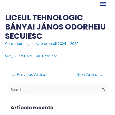
Skip
to
content
LICEUL TEHNOLOGIC
BÁNYAI JÁNOS ODORHEIU
SECUIESC
Concursuri organizate de școli 2024 – 2025
SKM_C22724100219040
Download
Navigare
←
Previous Articol
Next Articol
→
în
articole
S
e
a
Articole recente
r