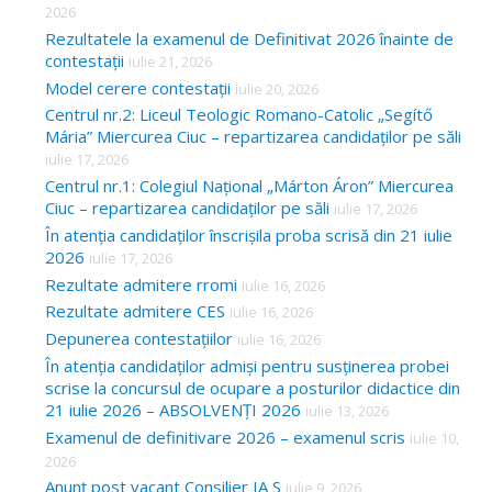
2026
Rezultatele la examenul de Definitivat 2026 înainte de
contestații
iulie 21, 2026
Model cerere contestații
iulie 20, 2026
Centrul nr.2: Liceul Teologic Romano-Catolic „Segítő
Mária” Miercurea Ciuc – repartizarea candidaților pe săli
iulie 17, 2026
Centrul nr.1: Colegiul Național „Márton Áron” Miercurea
Ciuc – repartizarea candidaților pe săli
iulie 17, 2026
În atenția candidaților înscrișila proba scrisă din 21 iulie
2026
iulie 17, 2026
Rezultate admitere rromi
iulie 16, 2026
Rezultate admitere CES
iulie 16, 2026
Depunerea contestațiilor
iulie 16, 2026
În atenția candidaților admiși pentru susținerea probei
scrise la concursul de ocupare a posturilor didactice din
21 iulie 2026 – ABSOLVENȚI 2026
iulie 13, 2026
Examenul de definitivare 2026 – examenul scris
iulie 10,
2026
Anunț post vacant Consilier IA S
iulie 9, 2026