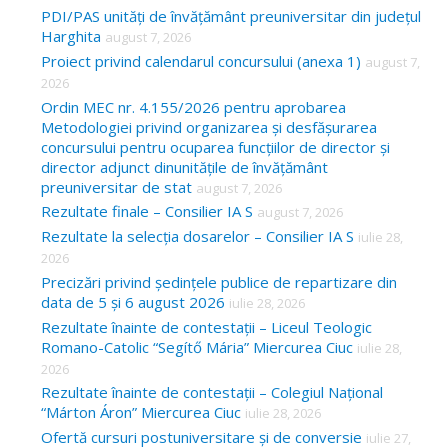
c
PDI/PAS unități de învățământ preuniversitar din județul
Harghita
august 7, 2026
h
Proiect privind calendarul concursului (anexa 1)
august 7,
f
2026
o
Ordin MEC nr. 4.155/2026 pentru aprobarea
Metodologiei privind organizarea și desfășurarea
r
concursului pentru ocuparea funcțiilor de director și
:
director adjunct dinunitățile de învățământ
preuniversitar de stat
august 7, 2026
Rezultate finale – Consilier IA S
august 7, 2026
Rezultate la selecția dosarelor – Consilier IA S
iulie 28,
2026
Precizări privind ședințele publice de repartizare din
data de 5 și 6 august 2026
iulie 28, 2026
Rezultate înainte de contestații – Liceul Teologic
Romano-Catolic “Segítő Mária” Miercurea Ciuc
iulie 28,
2026
Rezultate înainte de contestații – Colegiul Național
“Márton Áron” Miercurea Ciuc
iulie 28, 2026
Ofertă cursuri postuniversitare și de conversie
iulie 27,