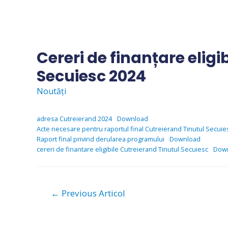
Skip
to
content
Cereri de finanțare eligi
Secuiesc 2024
Noutăți
adresa Cutreierand 2024
Download
Acte necesare pentru raportul final Cutreierand Tinutul Secuie
Raport final privind derularea programului
Download
cereri de finantare eligibile Cutreierand Tinutul Secuiesc
Dow
Navigare
←
Previous Articol
în
articole