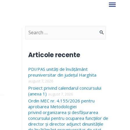
S
e
a
Articole recente
r
PDI/PAS unități de învățământ
c
preuniversitar din județul Harghita
h
august 7, 2026
f
Proiect privind calendarul concursului
(anexa 1)
august 7, 2026
o
Ordin MEC nr. 4.155/2026 pentru
r
aprobarea Metodologiei
privind organizarea și desfășurarea
:
concursului pentru ocuparea funcțiilor de
director și director adjunct dinunitățile
de învățământ preuniversitar de stat