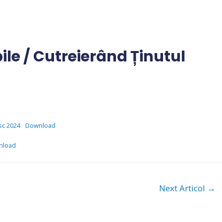
bile / Cutreierând Ținutul
sc 2024
Download
nload
Next Articol
→