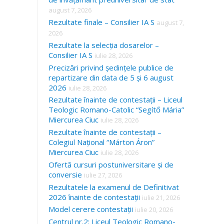
august 7, 2026
Rezultate finale – Consilier IA S
august 7,
2026
Rezultate la selecția dosarelor –
Consilier IA S
iulie 28, 2026
Precizări privind ședințele publice de
repartizare din data de 5 și 6 august
2026
iulie 28, 2026
Rezultate înainte de contestații – Liceul
Teologic Romano-Catolic “Segítő Mária”
Miercurea Ciuc
iulie 28, 2026
Rezultate înainte de contestații –
Colegiul Național “Márton Áron”
Miercurea Ciuc
iulie 28, 2026
Ofertă cursuri postuniversitare și de
conversie
iulie 27, 2026
Rezultatele la examenul de Definitivat
2026 înainte de contestații
iulie 21, 2026
Model cerere contestații
iulie 20, 2026
Centrul nr.2: Liceul Teologic Romano-