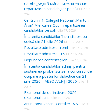
Catolic „Segítő Mária” Miercurea Ciuc –
repartizarea candidaților pe săli
iulie 17,
2026
Centrul nr.1: Colegiul Național „Márton
Áron” Miercurea Ciuc – repartizarea
candidaților pe săli
iulie 17, 2026
În atenția candidaților înscrișila proba
scrisă din 21 iulie 2026
iulie 17, 2026
Rezultate admitere rromi
iulie 16, 2026
Rezultate admitere CES
iulie 16, 2026
Depunerea contestațiilor
iulie 16, 2026
În atenția candidaților admiși pentru
susținerea probei scrise la concursul de
ocupare a posturilor didactice din 21
iulie 2026 – ABSOLVENȚI 2026
iulie 13,
2026
Examenul de definitivare 2026 –
examenul scris
iulie 10, 2026
Anunț post vacant Consilier IA S
iulie 9,
2026