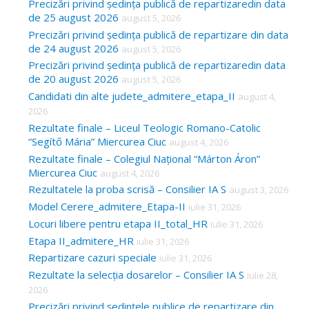
Precizări privind ședința publică de repartizaredin data
h
de 25 august 2026
august 5, 2026
f
Precizări privind ședința publică de repartizare din data
o
de 24 august 2026
august 5, 2026
Precizări privind ședința publică de repartizaredin data
r
de 20 august 2026
august 5, 2026
:
Candidati din alte judete_admitere_etapa_II
august 4,
2026
Rezultate finale – Liceul Teologic Romano-Catolic
“Segítő Mária” Miercurea Ciuc
august 4, 2026
Rezultate finale – Colegiul Național “Márton Áron”
Miercurea Ciuc
august 4, 2026
Rezultatele la proba scrisă – Consilier IA S
august 3, 2026
Model Cerere_admitere_Etapa-II
iulie 31, 2026
Locuri libere pentru etapa II_total_HR
iulie 31, 2026
Etapa II_admitere_HR
iulie 31, 2026
Repartizare cazuri speciale
iulie 31, 2026
Rezultate la selecția dosarelor – Consilier IA S
iulie 28,
2026
Precizări privind ședințele publice de repartizare din