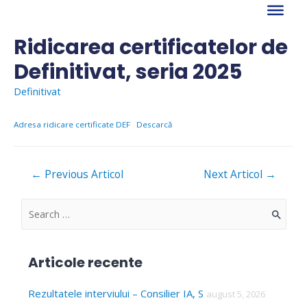
Skip
to
content
Ridicarea certificatelor de
Definitivat, seria 2025
Definitivat
Adresa ridicare certificate DEF
Descarcă
Navigare
←
Previous Articol
Next Articol
→
în
articole
S
e
a
Articole recente
r
c
Rezultatele interviului – Consilier IA, S
august 5, 2026