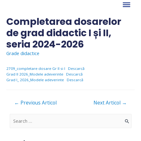
Skip
to
content
Completarea dosarelor
de grad didactic I și II,
seria 2024-2026
Grade didactice
2709_completare dosare Gr II si I
Descarcă
Grad II 2026_Modele adeverinte
Descarcă
Grad I_ 2026_Modele adeverinte
Descarcă
Navigare
←
Previous Articol
Next Articol
→
în
articole
S
e
a