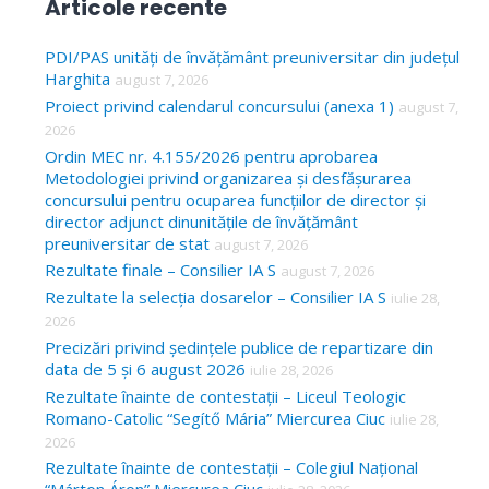
Articole recente
r
c
PDI/PAS unități de învățământ preuniversitar din județul
Harghita
august 7, 2026
h
Proiect privind calendarul concursului (anexa 1)
august 7,
f
2026
o
Ordin MEC nr. 4.155/2026 pentru aprobarea
Metodologiei privind organizarea și desfășurarea
r
concursului pentru ocuparea funcțiilor de director și
:
director adjunct dinunitățile de învățământ
preuniversitar de stat
august 7, 2026
Rezultate finale – Consilier IA S
august 7, 2026
Rezultate la selecția dosarelor – Consilier IA S
iulie 28,
2026
Precizări privind ședințele publice de repartizare din
data de 5 și 6 august 2026
iulie 28, 2026
Rezultate înainte de contestații – Liceul Teologic
Romano-Catolic “Segítő Mária” Miercurea Ciuc
iulie 28,
2026
Rezultate înainte de contestații – Colegiul Național