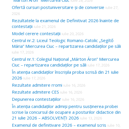
“Márton Áron” Miercurea Ciuc
iulie 28, 2026
Ofertă cursuri postuniversitare și de conversie
iulie 27,
2026
Rezultatele la examenul de Definitivat 2026 înainte de
contestații
iulie 21, 2026
Model cerere contestații
iulie 20, 2026
Centrul nr.2: Liceul Teologic Romano-Catolic „Segítő
Mária” Miercurea Ciuc – repartizarea candidaților pe săli
iulie 17, 2026
Centrul nr.1: Colegiul Național „Márton Áron” Miercurea
Ciuc – repartizarea candidaților pe săli
iulie 17, 2026
În atenția candidaților înscrișila proba scrisă din 21 iulie
2026
iulie 17, 2026
Rezultate admitere rromi
iulie 16, 2026
Rezultate admitere CES
iulie 16, 2026
Depunerea contestațiilor
iulie 16, 2026
În atenția candidaților admiși pentru susținerea probei
scrise la concursul de ocupare a posturilor didactice din
21 iulie 2026 – ABSOLVENȚI 2026
iulie 13, 2026
Examenul de definitivare 2026 – examenul scris
iulie 10,