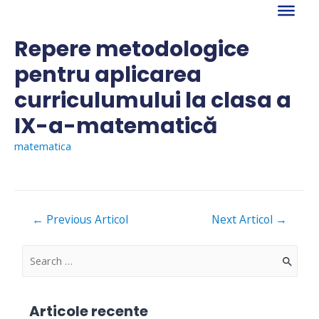
Skip
to
content
Repere metodologice
pentru aplicarea
curriculumului la clasa a
IX-a-matematică
matematica
Navigare
←
Previous Articol
Next Articol
→
în
articole
S
e
a
Articole recente