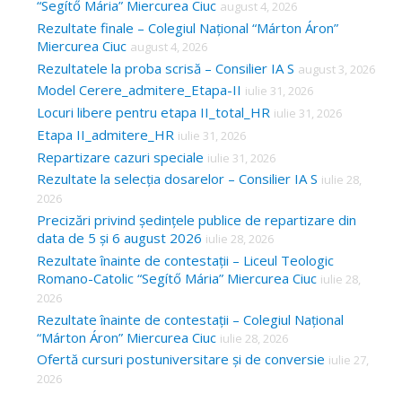
“Segítő Mária” Miercurea Ciuc
august 4, 2026
Rezultate finale – Colegiul Național “Márton Áron”
Miercurea Ciuc
august 4, 2026
Rezultatele la proba scrisă – Consilier IA S
august 3, 2026
Model Cerere_admitere_Etapa-II
iulie 31, 2026
Locuri libere pentru etapa II_total_HR
iulie 31, 2026
Etapa II_admitere_HR
iulie 31, 2026
Repartizare cazuri speciale
iulie 31, 2026
Rezultate la selecția dosarelor – Consilier IA S
iulie 28,
2026
Precizări privind ședințele publice de repartizare din
data de 5 și 6 august 2026
iulie 28, 2026
Rezultate înainte de contestații – Liceul Teologic
Romano-Catolic “Segítő Mária” Miercurea Ciuc
iulie 28,
2026
Rezultate înainte de contestații – Colegiul Național
“Márton Áron” Miercurea Ciuc
iulie 28, 2026
Ofertă cursuri postuniversitare și de conversie
iulie 27,
2026