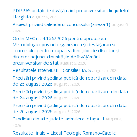
r
c
PDI/PAS unități de învățământ preuniversitar din județul
Harghita
august 6, 2026
h
Proiect privind calendarul concursului (anexa 1)
august 6,
f
2026
o
Ordin MEC nr. 4.155/2026 pentru aprobarea
Metodologiei privind organizarea și desfășurarea
r
concursului pentru ocuparea funcțiilor de director și
:
director adjunct dinunitățile de învățământ
preuniversitar de stat
august 6, 2026
Rezultatele interviului – Consilier IA, S
august 5, 2026
Precizări privind ședința publică de repartizaredin data
de 25 august 2026
august 5, 2026
Precizări privind ședința publică de repartizare din data
de 24 august 2026
august 5, 2026
Precizări privind ședința publică de repartizaredin data
de 20 august 2026
august 5, 2026
Candidati din alte judete_admitere_etapa_II
august 4,
2026
Rezultate finale – Liceul Teologic Romano-Catolic