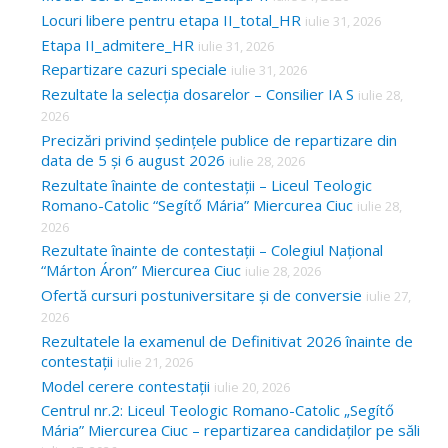
Locuri libere pentru etapa II_total_HR
iulie 31, 2026
Etapa II_admitere_HR
iulie 31, 2026
Repartizare cazuri speciale
iulie 31, 2026
Rezultate la selecția dosarelor – Consilier IA S
iulie 28,
2026
Precizări privind ședințele publice de repartizare din
data de 5 și 6 august 2026
iulie 28, 2026
Rezultate înainte de contestații – Liceul Teologic
Romano-Catolic “Segítő Mária” Miercurea Ciuc
iulie 28,
2026
Rezultate înainte de contestații – Colegiul Național
“Márton Áron” Miercurea Ciuc
iulie 28, 2026
Ofertă cursuri postuniversitare și de conversie
iulie 27,
2026
Rezultatele la examenul de Definitivat 2026 înainte de
contestații
iulie 21, 2026
Model cerere contestații
iulie 20, 2026
Centrul nr.2: Liceul Teologic Romano-Catolic „Segítő
Mária” Miercurea Ciuc – repartizarea candidaților pe săli