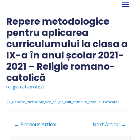
Skip
to
content
Repere metodologice
pentru aplicarea
curriculumului la clasa a
IX-a în anul școlar 2021-
2021 – Religie romano-
catolică
religie cat-protest
27_Repere_metodologice_religie_cult_romano_catolic
Descarcă
Navigare
←
Previous Articol
Next Articol
→
în
articole