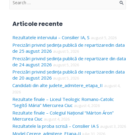
S
e
a
Articole recente
r
c
Rezultatele interviului – Consilier IA, S
august 5, 2026
Precizări privind ședința publică de repartizaredin data
h
de 25 august 2026
august 5, 2026
f
Precizări privind ședința publică de repartizare din data
o
de 24 august 2026
august 5, 2026
Precizări privind ședința publică de repartizaredin data
r
de 20 august 2026
august 5, 2026
:
Candidati din alte judete_admitere_etapa_II
august 4,
2026
Rezultate finale – Liceul Teologic Romano-Catolic
“Segítő Mária” Miercurea Ciuc
august 4, 2026
Rezultate finale – Colegiul Național “Márton Áron”
Miercurea Ciuc
august 4, 2026
Rezultatele la proba scrisă – Consilier IA S
august 3, 2026
Model Cerere_admitere_Etapa-II
iulie 31, 2026