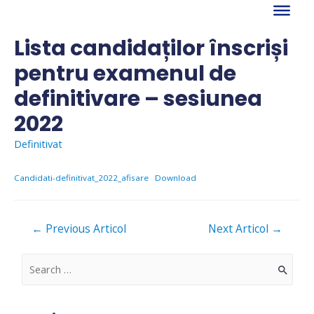
Skip
to
content
Lista candidaților înscriși
pentru examenul de
definitivare – sesiunea
2022
Definitivat
Candidati-definitivat_2022_afisare
Download
Navigare
←
Previous Articol
Next Articol
→
în
articole
S
e
a