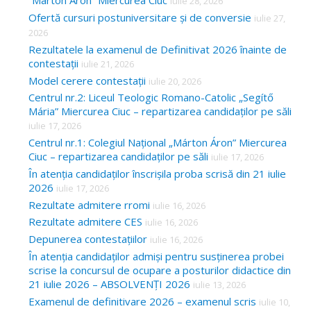
“Márton Áron” Miercurea Ciuc
iulie 28, 2026
Ofertă cursuri postuniversitare și de conversie
iulie 27,
2026
Rezultatele la examenul de Definitivat 2026 înainte de
contestații
iulie 21, 2026
Model cerere contestații
iulie 20, 2026
Centrul nr.2: Liceul Teologic Romano-Catolic „Segítő
Mária” Miercurea Ciuc – repartizarea candidaților pe săli
iulie 17, 2026
Centrul nr.1: Colegiul Național „Márton Áron” Miercurea
Ciuc – repartizarea candidaților pe săli
iulie 17, 2026
În atenția candidaților înscrișila proba scrisă din 21 iulie
2026
iulie 17, 2026
Rezultate admitere rromi
iulie 16, 2026
Rezultate admitere CES
iulie 16, 2026
Depunerea contestațiilor
iulie 16, 2026
În atenția candidaților admiși pentru susținerea probei
scrise la concursul de ocupare a posturilor didactice din
21 iulie 2026 – ABSOLVENȚI 2026
iulie 13, 2026
Examenul de definitivare 2026 – examenul scris
iulie 10,