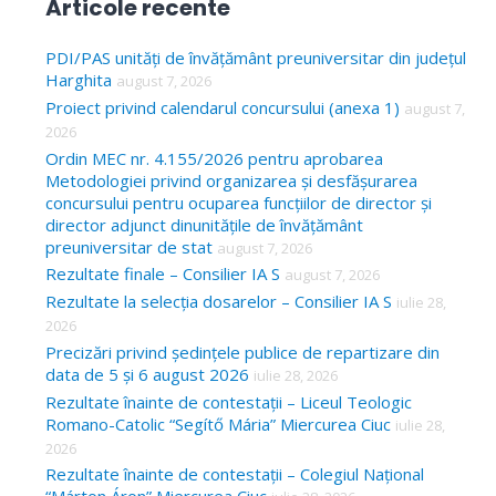
Articole recente
r
c
PDI/PAS unități de învățământ preuniversitar din județul
Harghita
august 7, 2026
h
Proiect privind calendarul concursului (anexa 1)
august 7,
f
2026
o
Ordin MEC nr. 4.155/2026 pentru aprobarea
Metodologiei privind organizarea și desfășurarea
r
concursului pentru ocuparea funcțiilor de director și
:
director adjunct dinunitățile de învățământ
preuniversitar de stat
august 7, 2026
Rezultate finale – Consilier IA S
august 7, 2026
Rezultate la selecția dosarelor – Consilier IA S
iulie 28,
2026
Precizări privind ședințele publice de repartizare din
data de 5 și 6 august 2026
iulie 28, 2026
Rezultate înainte de contestații – Liceul Teologic
Romano-Catolic “Segítő Mária” Miercurea Ciuc
iulie 28,
2026
Rezultate înainte de contestații – Colegiul Național