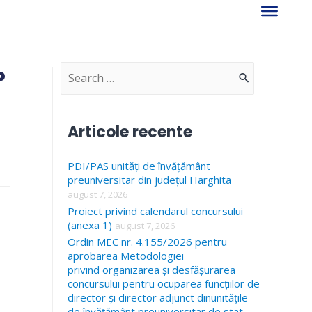
P
S
e
a
Articole recente
r
PDI/PAS unități de învățământ
c
preuniversitar din județul Harghita
h
august 7, 2026
f
Proiect privind calendarul concursului
(anexa 1)
august 7, 2026
o
Ordin MEC nr. 4.155/2026 pentru
r
aprobarea Metodologiei
privind organizarea și desfășurarea
:
concursului pentru ocuparea funcțiilor de
director și director adjunct dinunitățile
de învățământ preuniversitar de stat