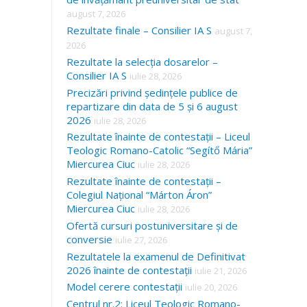
august 7, 2026
Rezultate finale – Consilier IA S
august 7,
2026
Rezultate la selecția dosarelor –
Consilier IA S
iulie 28, 2026
Precizări privind ședințele publice de
repartizare din data de 5 și 6 august
2026
iulie 28, 2026
Rezultate înainte de contestații – Liceul
Teologic Romano-Catolic “Segítő Mária”
Miercurea Ciuc
iulie 28, 2026
Rezultate înainte de contestații –
Colegiul Național “Márton Áron”
Miercurea Ciuc
iulie 28, 2026
Ofertă cursuri postuniversitare și de
conversie
iulie 27, 2026
Rezultatele la examenul de Definitivat
2026 înainte de contestații
iulie 21, 2026
Model cerere contestații
iulie 20, 2026
Centrul nr.2: Liceul Teologic Romano-