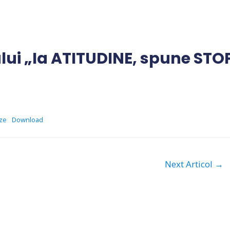
ui „Ia ATITUDINE, spune STO
cze
Download
Next Articol
→