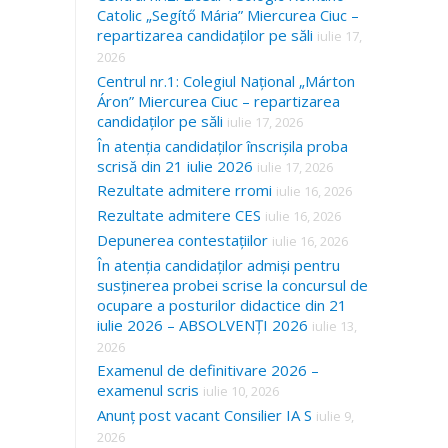
Catolic „Segítő Mária” Miercurea Ciuc –
repartizarea candidaților pe săli
iulie 17,
2026
Centrul nr.1: Colegiul Național „Márton
Áron” Miercurea Ciuc – repartizarea
candidaților pe săli
iulie 17, 2026
În atenția candidaților înscrișila proba
scrisă din 21 iulie 2026
iulie 17, 2026
Rezultate admitere rromi
iulie 16, 2026
Rezultate admitere CES
iulie 16, 2026
Depunerea contestațiilor
iulie 16, 2026
În atenția candidaților admiși pentru
susținerea probei scrise la concursul de
ocupare a posturilor didactice din 21
iulie 2026 – ABSOLVENȚI 2026
iulie 13,
2026
Examenul de definitivare 2026 –
examenul scris
iulie 10, 2026
Anunț post vacant Consilier IA S
iulie 9,
2026