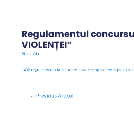
Skip
to
content
Regulamentul concursul
VIOLENȚEI”
Noutăți
1492-regul-concurs-Ia-atitudine-spune-stop-violentei-plesu-in
Navigare
←
Previous Articol
în
articole