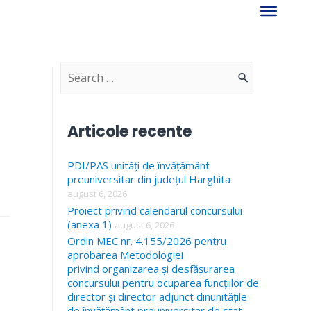
S
e
a
Articole recente
r
PDI/PAS unități de învățământ
c
preuniversitar din județul Harghita
h
august 6, 2026
f
Proiect privind calendarul concursului
(anexa 1)
august 6, 2026
o
Ordin MEC nr. 4.155/2026 pentru
r
aprobarea Metodologiei
privind organizarea și desfășurarea
:
concursului pentru ocuparea funcțiilor de
director și director adjunct dinunitățile
de învățământ preuniversitar de stat