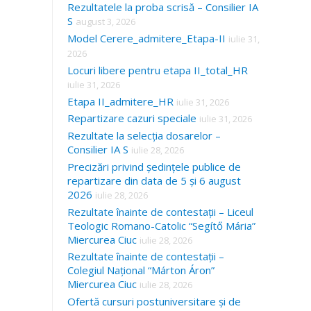
Rezultatele la proba scrisă – Consilier IA
S
august 3, 2026
Model Cerere_admitere_Etapa-II
iulie 31,
2026
Locuri libere pentru etapa II_total_HR
iulie 31, 2026
Etapa II_admitere_HR
iulie 31, 2026
Repartizare cazuri speciale
iulie 31, 2026
Rezultate la selecția dosarelor –
Consilier IA S
iulie 28, 2026
Precizări privind ședințele publice de
repartizare din data de 5 și 6 august
2026
iulie 28, 2026
Rezultate înainte de contestații – Liceul
Teologic Romano-Catolic “Segítő Mária”
Miercurea Ciuc
iulie 28, 2026
Rezultate înainte de contestații –
Colegiul Național “Márton Áron”
Miercurea Ciuc
iulie 28, 2026
Ofertă cursuri postuniversitare și de