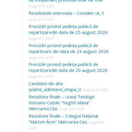
august 6, 2026
Rezultatele interviului – Consilier IA, S
august 5, 2026
Precizări privind ședința publică de
repartizaredin data de 25 august 2026
august 5, 2026
Precizări privind ședința publică de
repartizare din data de 24 august 2026
august 5, 2026
Precizări privind ședința publică de
repartizaredin data de 20 august 2026
august 5, 2026
Candidati din alte
judete_admitere_etapa_II
august 4, 2026
Rezultate finale – Liceul Teologic
Romano-Catolic “Segítő Mária”
Miercurea Ciuc
august 4, 2026
Rezultate finale – Colegiul Național
“Márton Áron” Miercurea Ciuc
august 4,
2026