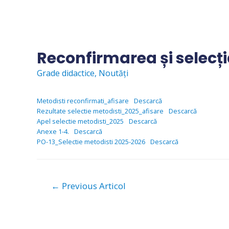
Skip
to
content
Reconfirmarea și selecți
Grade didactice
,
Noutăți
Metodisti reconfirmati_afisare
Descarcă
Rezultate selectie metodisti_2025_afisare
Descarcă
Apel selectie metodisti_2025
Descarcă
Anexe 1-4.
Descarcă
PO-13_Selectie metodisti 2025-2026
Descarcă
Navigare
←
Previous Articol
în
articole