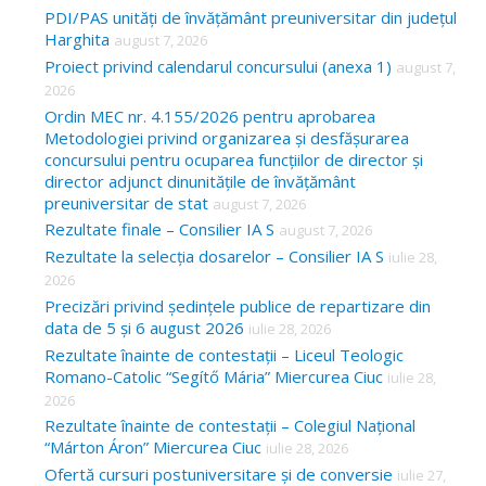
c
PDI/PAS unități de învățământ preuniversitar din județul
Harghita
august 7, 2026
h
Proiect privind calendarul concursului (anexa 1)
august 7,
f
2026
o
Ordin MEC nr. 4.155/2026 pentru aprobarea
Metodologiei privind organizarea și desfășurarea
r
concursului pentru ocuparea funcțiilor de director și
:
director adjunct dinunitățile de învățământ
preuniversitar de stat
august 7, 2026
Rezultate finale – Consilier IA S
august 7, 2026
Rezultate la selecția dosarelor – Consilier IA S
iulie 28,
2026
Precizări privind ședințele publice de repartizare din
data de 5 și 6 august 2026
iulie 28, 2026
Rezultate înainte de contestații – Liceul Teologic
Romano-Catolic “Segítő Mária” Miercurea Ciuc
iulie 28,
2026
Rezultate înainte de contestații – Colegiul Național
“Márton Áron” Miercurea Ciuc
iulie 28, 2026
Ofertă cursuri postuniversitare și de conversie
iulie 27,