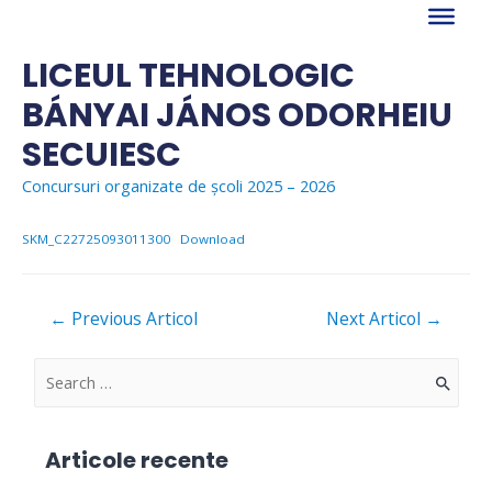
Skip
to
content
LICEUL TEHNOLOGIC
BÁNYAI JÁNOS ODORHEIU
SECUIESC
Concursuri organizate de școli 2025 – 2026
SKM_C22725093011300
Download
Navigare
←
Previous Articol
Next Articol
→
în
articole
S
e
a
Articole recente
r