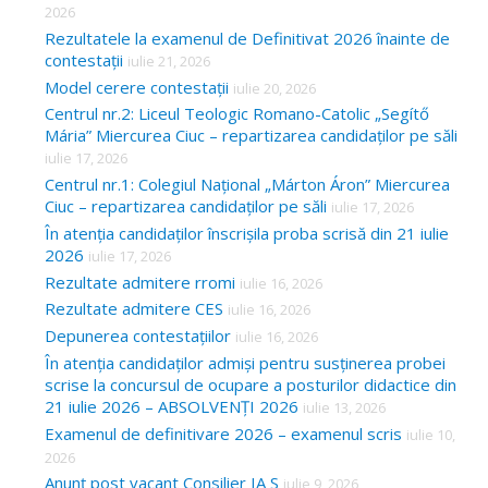
2026
Rezultatele la examenul de Definitivat 2026 înainte de
contestații
iulie 21, 2026
Model cerere contestații
iulie 20, 2026
Centrul nr.2: Liceul Teologic Romano-Catolic „Segítő
Mária” Miercurea Ciuc – repartizarea candidaților pe săli
iulie 17, 2026
Centrul nr.1: Colegiul Național „Márton Áron” Miercurea
Ciuc – repartizarea candidaților pe săli
iulie 17, 2026
În atenția candidaților înscrișila proba scrisă din 21 iulie
2026
iulie 17, 2026
Rezultate admitere rromi
iulie 16, 2026
Rezultate admitere CES
iulie 16, 2026
Depunerea contestațiilor
iulie 16, 2026
În atenția candidaților admiși pentru susținerea probei
scrise la concursul de ocupare a posturilor didactice din
21 iulie 2026 – ABSOLVENȚI 2026
iulie 13, 2026
Examenul de definitivare 2026 – examenul scris
iulie 10,
2026
Anunț post vacant Consilier IA S
iulie 9, 2026