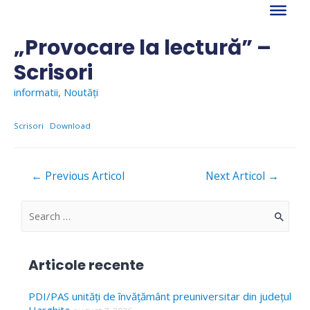
Skip
to
content
„Provocare la lectură” –
Scrisori
informatii
,
Noutăți
Scrisori
Download
Navigare
←
Previous Articol
Next Articol
→
în
articole
S
e
a
Articole recente
r
c
PDI/PAS unități de învățământ preuniversitar din județul