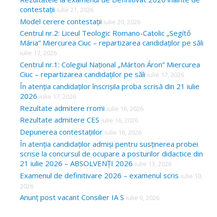
contestații
iulie 21, 2026
Model cerere contestații
iulie 20, 2026
Centrul nr.2: Liceul Teologic Romano-Catolic „Segítő
Mária” Miercurea Ciuc – repartizarea candidaților pe săli
iulie 17, 2026
Centrul nr.1: Colegiul Național „Márton Áron” Miercurea
Ciuc – repartizarea candidaților pe săli
iulie 17, 2026
În atenția candidaților înscrișila proba scrisă din 21 iulie
2026
iulie 17, 2026
Rezultate admitere rromi
iulie 16, 2026
Rezultate admitere CES
iulie 16, 2026
Depunerea contestațiilor
iulie 16, 2026
În atenția candidaților admiși pentru susținerea probei
scrise la concursul de ocupare a posturilor didactice din
21 iulie 2026 – ABSOLVENȚI 2026
iulie 13, 2026
Examenul de definitivare 2026 – examenul scris
iulie 10,
2026
Anunț post vacant Consilier IA S
iulie 9, 2026