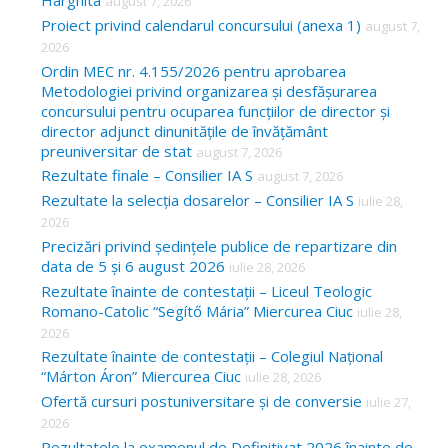
Harghita
august 7, 2026
h
Proiect privind calendarul concursului (anexa 1)
august 7,
f
2026
o
Ordin MEC nr. 4.155/2026 pentru aprobarea
Metodologiei privind organizarea și desfășurarea
r
concursului pentru ocuparea funcțiilor de director și
:
director adjunct dinunitățile de învățământ
preuniversitar de stat
august 7, 2026
Rezultate finale – Consilier IA S
august 7, 2026
Rezultate la selecția dosarelor – Consilier IA S
iulie 28,
2026
Precizări privind ședințele publice de repartizare din
data de 5 și 6 august 2026
iulie 28, 2026
Rezultate înainte de contestații – Liceul Teologic
Romano-Catolic “Segítő Mária” Miercurea Ciuc
iulie 28,
2026
Rezultate înainte de contestații – Colegiul Național
“Márton Áron” Miercurea Ciuc
iulie 28, 2026
Ofertă cursuri postuniversitare și de conversie
iulie 27,
2026
Rezultatele la examenul de Definitivat 2026 înainte de