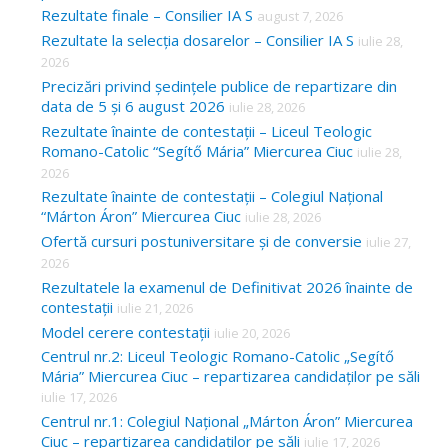
Rezultate finale – Consilier IA S
august 7, 2026
Rezultate la selecția dosarelor – Consilier IA S
iulie 28,
2026
Precizări privind ședințele publice de repartizare din
data de 5 și 6 august 2026
iulie 28, 2026
Rezultate înainte de contestații – Liceul Teologic
Romano-Catolic “Segítő Mária” Miercurea Ciuc
iulie 28,
2026
Rezultate înainte de contestații – Colegiul Național
“Márton Áron” Miercurea Ciuc
iulie 28, 2026
Ofertă cursuri postuniversitare și de conversie
iulie 27,
2026
Rezultatele la examenul de Definitivat 2026 înainte de
contestații
iulie 21, 2026
Model cerere contestații
iulie 20, 2026
Centrul nr.2: Liceul Teologic Romano-Catolic „Segítő
Mária” Miercurea Ciuc – repartizarea candidaților pe săli
iulie 17, 2026
Centrul nr.1: Colegiul Național „Márton Áron” Miercurea
Ciuc – repartizarea candidaților pe săli
iulie 17, 2026