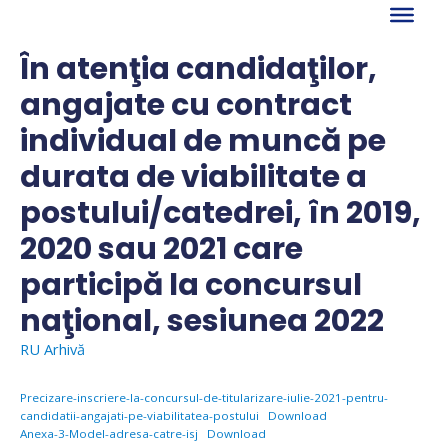
Skip
to
content
În atenţia candidaţilor,
angajate cu contract
individual de muncă pe
durata de viabilitate a
postului/catedrei, în 2019,
2020 sau 2021 care
participă la concursul
naţional, sesiunea 2022
RU Arhivă
Precizare-inscriere-la-concursul-de-titularizare-iulie-2021-pentru-
candidatii-angajati-pe-viabilitatea-postului
Download
Anexa-3-Model-adresa-catre-isj
Download