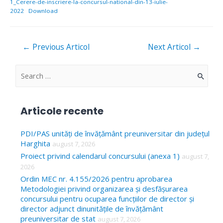
1_Cerere-de-inscriere-la-concursul-national-din-13-iulie-
2022
Download
Navigare
←
Previous Articol
Next Articol
→
în
articole
S
e
a
Articole recente
r
c
PDI/PAS unități de învățământ preuniversitar din județul
Harghita
august 7, 2026
h
Proiect privind calendarul concursului (anexa 1)
august 7,
f
2026
o
Ordin MEC nr. 4.155/2026 pentru aprobarea
Metodologiei privind organizarea și desfășurarea
r
concursului pentru ocuparea funcțiilor de director și
:
director adjunct dinunitățile de învățământ
preuniversitar de stat
august 7, 2026