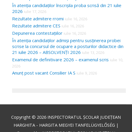
În atenția candidaților înscrișila proba scrisă din 21 iulie
2026
iulie 17, 2026
Rezultate admitere rromi
iulie 16, 2026
Rezultate admitere CES
iulie 16, 2026
Depunerea contestațiilor
iulie 16, 2026
În atenția candidaților admiși pentru susținerea probei
scrise la concursul de ocupare a posturilor didactice din
21 iulie 2026 – ABSOLVENȚI 2026
iulie 13, 2026
Examenul de definitivare 2026 – examenul scris
iulie 10,
2026
Anunț post vacant Consilier IA S
iulie 9, 2026
Copyright © 2026
INSPECTORATUL ȘCOLAR JUDEȚEAN
HARGHITA - HARGITA MEGYEI TANFELÜGYELŐSÉG
|