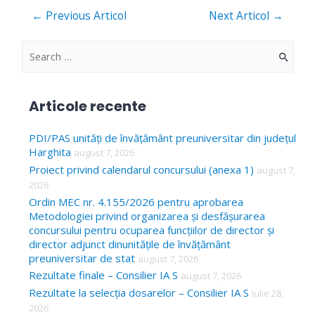
Navigare
←
Previous Articol
Next Articol
→
în
articole
S
e
a
Articole recente
r
c
PDI/PAS unități de învățământ preuniversitar din județul
Harghita
august 7, 2026
h
Proiect privind calendarul concursului (anexa 1)
august 7,
f
2026
o
Ordin MEC nr. 4.155/2026 pentru aprobarea
Metodologiei privind organizarea și desfășurarea
r
concursului pentru ocuparea funcțiilor de director și
:
director adjunct dinunitățile de învățământ
preuniversitar de stat
august 7, 2026
Rezultate finale – Consilier IA S
august 7, 2026
Rezultate la selecția dosarelor – Consilier IA S
iulie 28,
2026