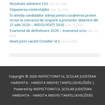
Rezultate admitere CES
iulie 16, 2026
Depunerea contestațiilor
iulie 16, 2026
În atenția candidaților admiși pentru susținerea probei
scrise la concursul de ocupare a posturilor didactice din
21 iulie 2026 – ABSOLVENȚI 2026
iulie 13, 2026
Examenul de definitivare 2026 – examenul scris
iulie 10,
2026
Anunț post vacant Consilier IA S
iulie 9, 2026
Copyright © 2026
INSPECTORATUL ȘCOLAR JUDEȚEAN
HARGHITA - HARGITA MEGYEI TANFELÜGYELŐSÉG
|
Powered by
INSPECTORATUL ȘCOLAR JUDEȚEAN
HARGHITA - HARGITA MEGYEI TANFELÜGYELŐSÉG