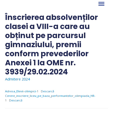
Skip
to
content
Înscrierea absolvenților
clasei a VIII-a care au
obținut pe parcursul
gimnaziului, premii
conform prevederilor
Anexei 1 la OME nr.
3939/29.02.2024
Admitere 2024
Adresa_Elevii-olimpici-1
Descarcă
Cerere_inscriere_liceu_pe_baza_performantelor_olimpiada_HR-
1
Descarcă