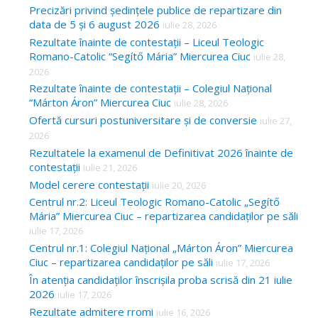
Precizări privind ședințele publice de repartizare din
data de 5 și 6 august 2026
iulie 28, 2026
Rezultate înainte de contestații – Liceul Teologic
Romano-Catolic “Segítő Mária” Miercurea Ciuc
iulie 28,
2026
Rezultate înainte de contestații – Colegiul Național
“Márton Áron” Miercurea Ciuc
iulie 28, 2026
Ofertă cursuri postuniversitare și de conversie
iulie 27,
2026
Rezultatele la examenul de Definitivat 2026 înainte de
contestații
iulie 21, 2026
Model cerere contestații
iulie 20, 2026
Centrul nr.2: Liceul Teologic Romano-Catolic „Segítő
Mária” Miercurea Ciuc – repartizarea candidaților pe săli
iulie 17, 2026
Centrul nr.1: Colegiul Național „Márton Áron” Miercurea
Ciuc – repartizarea candidaților pe săli
iulie 17, 2026
În atenția candidaților înscrișila proba scrisă din 21 iulie
2026
iulie 17, 2026
Rezultate admitere rromi
iulie 16, 2026