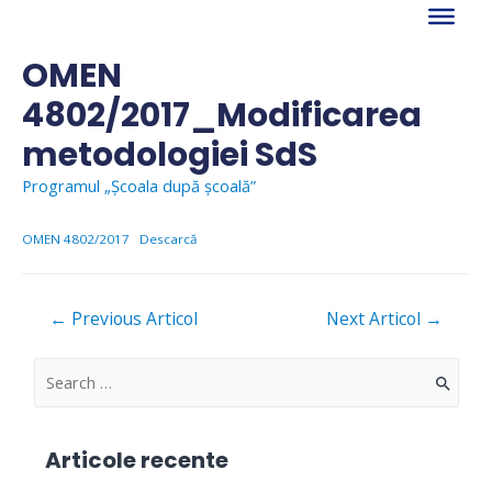
Skip
to
content
OMEN
4802/2017_Modificarea
metodologiei SdS
Programul „Școala după școală”
OMEN 4802/2017
Descarcă
Navigare
←
Previous Articol
Next Articol
→
în
articole
S
e
a
Articole recente
r