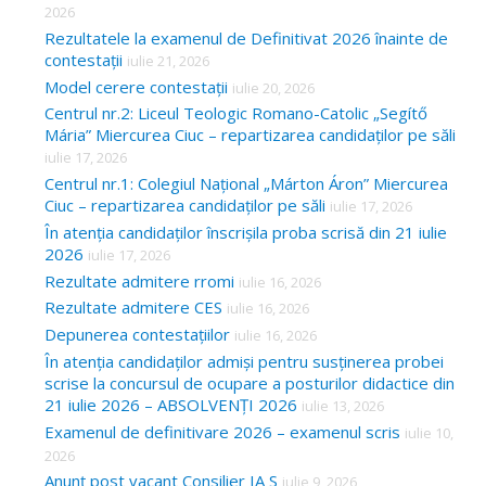
2026
Rezultatele la examenul de Definitivat 2026 înainte de
contestații
iulie 21, 2026
Model cerere contestații
iulie 20, 2026
Centrul nr.2: Liceul Teologic Romano-Catolic „Segítő
Mária” Miercurea Ciuc – repartizarea candidaților pe săli
iulie 17, 2026
Centrul nr.1: Colegiul Național „Márton Áron” Miercurea
Ciuc – repartizarea candidaților pe săli
iulie 17, 2026
În atenția candidaților înscrișila proba scrisă din 21 iulie
2026
iulie 17, 2026
Rezultate admitere rromi
iulie 16, 2026
Rezultate admitere CES
iulie 16, 2026
Depunerea contestațiilor
iulie 16, 2026
În atenția candidaților admiși pentru susținerea probei
scrise la concursul de ocupare a posturilor didactice din
21 iulie 2026 – ABSOLVENȚI 2026
iulie 13, 2026
Examenul de definitivare 2026 – examenul scris
iulie 10,
2026
Anunț post vacant Consilier IA S
iulie 9, 2026