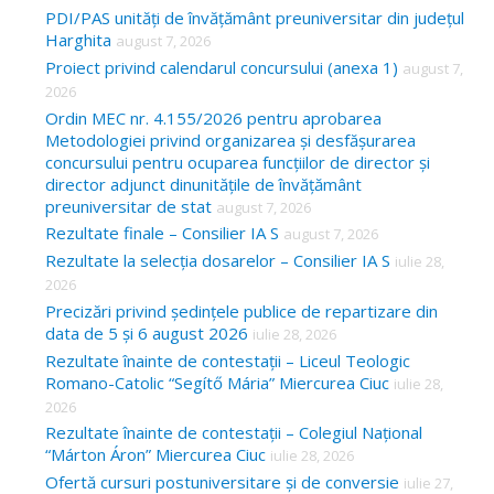
c
PDI/PAS unități de învățământ preuniversitar din județul
Harghita
august 7, 2026
h
Proiect privind calendarul concursului (anexa 1)
august 7,
f
2026
o
Ordin MEC nr. 4.155/2026 pentru aprobarea
Metodologiei privind organizarea și desfășurarea
r
concursului pentru ocuparea funcțiilor de director și
:
director adjunct dinunitățile de învățământ
preuniversitar de stat
august 7, 2026
Rezultate finale – Consilier IA S
august 7, 2026
Rezultate la selecția dosarelor – Consilier IA S
iulie 28,
2026
Precizări privind ședințele publice de repartizare din
data de 5 și 6 august 2026
iulie 28, 2026
Rezultate înainte de contestații – Liceul Teologic
Romano-Catolic “Segítő Mária” Miercurea Ciuc
iulie 28,
2026
Rezultate înainte de contestații – Colegiul Național
“Márton Áron” Miercurea Ciuc
iulie 28, 2026
Ofertă cursuri postuniversitare și de conversie
iulie 27,