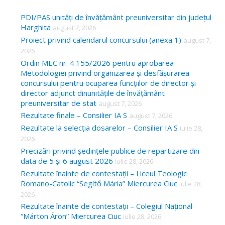
r
c
PDI/PAS unități de învățământ preuniversitar din județul
Harghita
august 7, 2026
h
Proiect privind calendarul concursului (anexa 1)
august 7,
f
2026
o
Ordin MEC nr. 4.155/2026 pentru aprobarea
Metodologiei privind organizarea și desfășurarea
r
concursului pentru ocuparea funcțiilor de director și
:
director adjunct dinunitățile de învățământ
preuniversitar de stat
august 7, 2026
Rezultate finale – Consilier IA S
august 7, 2026
Rezultate la selecția dosarelor – Consilier IA S
iulie 28,
2026
Precizări privind ședințele publice de repartizare din
data de 5 și 6 august 2026
iulie 28, 2026
Rezultate înainte de contestații – Liceul Teologic
Romano-Catolic “Segítő Mária” Miercurea Ciuc
iulie 28,
2026
Rezultate înainte de contestații – Colegiul Național
“Márton Áron” Miercurea Ciuc
iulie 28, 2026