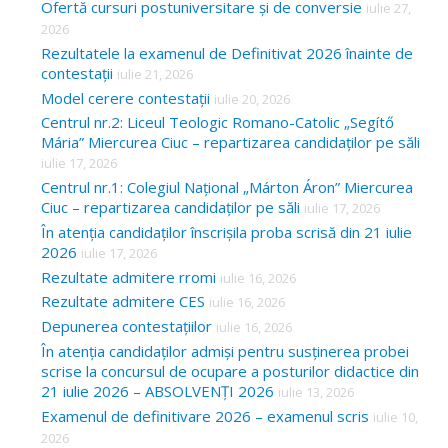
Ofertă cursuri postuniversitare și de conversie
iulie 27,
2026
Rezultatele la examenul de Definitivat 2026 înainte de
contestații
iulie 21, 2026
Model cerere contestații
iulie 20, 2026
Centrul nr.2: Liceul Teologic Romano-Catolic „Segítő
Mária” Miercurea Ciuc – repartizarea candidaților pe săli
iulie 17, 2026
Centrul nr.1: Colegiul Național „Márton Áron” Miercurea
Ciuc – repartizarea candidaților pe săli
iulie 17, 2026
În atenția candidaților înscrișila proba scrisă din 21 iulie
2026
iulie 17, 2026
Rezultate admitere rromi
iulie 16, 2026
Rezultate admitere CES
iulie 16, 2026
Depunerea contestațiilor
iulie 16, 2026
În atenția candidaților admiși pentru susținerea probei
scrise la concursul de ocupare a posturilor didactice din
21 iulie 2026 – ABSOLVENȚI 2026
iulie 13, 2026
Examenul de definitivare 2026 – examenul scris
iulie 10,
2026