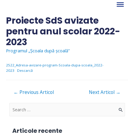
Skip
to
content
Proiecte SdS avizate
pentru anul scolar 2022-
2023
Programul „Școala după școală”
2522_Adresa-avizare-program-Scoala-dupa-scoala_2022-
2023
Descarcă
Navigare
←
Previous Articol
Next Articol
→
în
articole
S
e
a
Articole recente