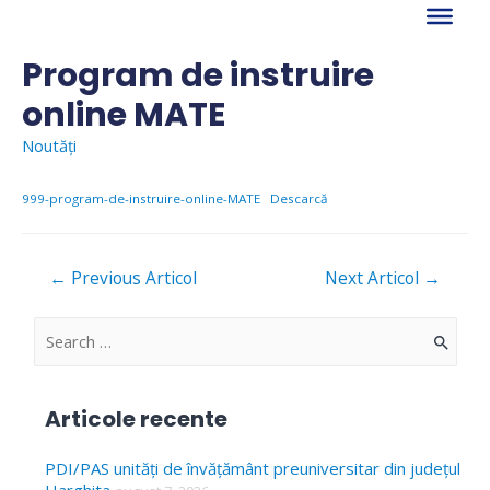
Skip
to
content
Program de instruire
online MATE
Noutăți
999-program-de-instruire-online-MATE
Descarcă
Navigare
←
Previous Articol
Next Articol
→
în
articole
S
e
a
Articole recente
r
c
PDI/PAS unități de învățământ preuniversitar din județul