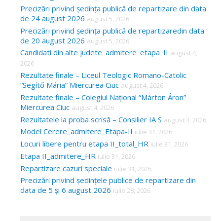
Precizări privind ședința publică de repartizare din data
de 24 august 2026
august 5, 2026
Precizări privind ședința publică de repartizaredin data
de 20 august 2026
august 5, 2026
Candidati din alte judete_admitere_etapa_II
august 4,
2026
Rezultate finale – Liceul Teologic Romano-Catolic
“Segítő Mária” Miercurea Ciuc
august 4, 2026
Rezultate finale – Colegiul Național “Márton Áron”
Miercurea Ciuc
august 4, 2026
Rezultatele la proba scrisă – Consilier IA S
august 3, 2026
Model Cerere_admitere_Etapa-II
iulie 31, 2026
Locuri libere pentru etapa II_total_HR
iulie 31, 2026
Etapa II_admitere_HR
iulie 31, 2026
Repartizare cazuri speciale
iulie 31, 2026
Precizări privind ședințele publice de repartizare din
data de 5 și 6 august 2026
iulie 28, 2026