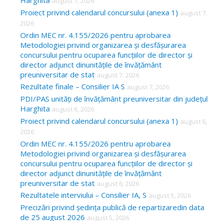
Harghita
august 7, 2026
h
Proiect privind calendarul concursului (anexa 1)
august 7,
f
2026
o
Ordin MEC nr. 4.155/2026 pentru aprobarea
Metodologiei privind organizarea și desfășurarea
r
concursului pentru ocuparea funcțiilor de director și
:
director adjunct dinunitățile de învățământ
preuniversitar de stat
august 7, 2026
Rezultate finale – Consilier IA S
august 7, 2026
PDI/PAS unități de învățământ preuniversitar din județul
Harghita
august 6, 2026
Proiect privind calendarul concursului (anexa 1)
august 6,
2026
Ordin MEC nr. 4.155/2026 pentru aprobarea
Metodologiei privind organizarea și desfășurarea
concursului pentru ocuparea funcțiilor de director și
director adjunct dinunitățile de învățământ
preuniversitar de stat
august 6, 2026
Rezultatele interviului – Consilier IA, S
august 5, 2026
Precizări privind ședința publică de repartizaredin data
de 25 august 2026
august 5, 2026