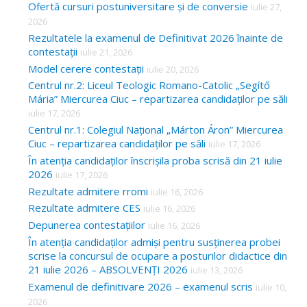
Ofertă cursuri postuniversitare și de conversie
iulie 27,
2026
Rezultatele la examenul de Definitivat 2026 înainte de
contestații
iulie 21, 2026
Model cerere contestații
iulie 20, 2026
Centrul nr.2: Liceul Teologic Romano-Catolic „Segítő
Mária” Miercurea Ciuc – repartizarea candidaților pe săli
iulie 17, 2026
Centrul nr.1: Colegiul Național „Márton Áron” Miercurea
Ciuc – repartizarea candidaților pe săli
iulie 17, 2026
În atenția candidaților înscrișila proba scrisă din 21 iulie
2026
iulie 17, 2026
Rezultate admitere rromi
iulie 16, 2026
Rezultate admitere CES
iulie 16, 2026
Depunerea contestațiilor
iulie 16, 2026
În atenția candidaților admiși pentru susținerea probei
scrise la concursul de ocupare a posturilor didactice din
21 iulie 2026 – ABSOLVENȚI 2026
iulie 13, 2026
Examenul de definitivare 2026 – examenul scris
iulie 10,
2026