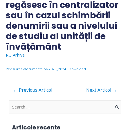
regăsesc în centralizator
sau în cazul schimbării
denumirii sau a nivelului
de studiu al unității de
învățământ
RU Arhivă
Revizuirea-documentelor-2023_2024
Download
Navigare
←
Previous Articol
Next Articol
→
în
articole
S
e
a
Articole recente