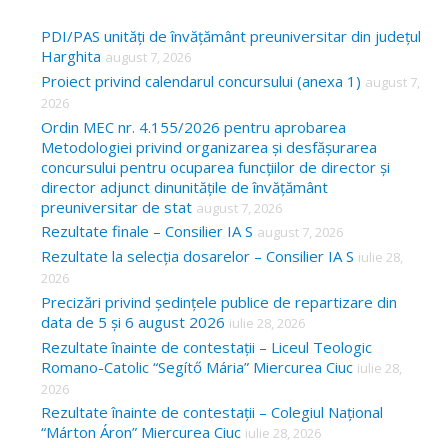
r
c
PDI/PAS unități de învățământ preuniversitar din județul
Harghita
august 7, 2026
h
Proiect privind calendarul concursului (anexa 1)
august 7,
f
2026
o
Ordin MEC nr. 4.155/2026 pentru aprobarea
Metodologiei privind organizarea și desfășurarea
r
concursului pentru ocuparea funcțiilor de director și
:
director adjunct dinunitățile de învățământ
preuniversitar de stat
august 7, 2026
Rezultate finale – Consilier IA S
august 7, 2026
Rezultate la selecția dosarelor – Consilier IA S
iulie 28,
2026
Precizări privind ședințele publice de repartizare din
data de 5 și 6 august 2026
iulie 28, 2026
Rezultate înainte de contestații – Liceul Teologic
Romano-Catolic “Segítő Mária” Miercurea Ciuc
iulie 28,
2026
Rezultate înainte de contestații – Colegiul Național
“Márton Áron” Miercurea Ciuc
iulie 28, 2026