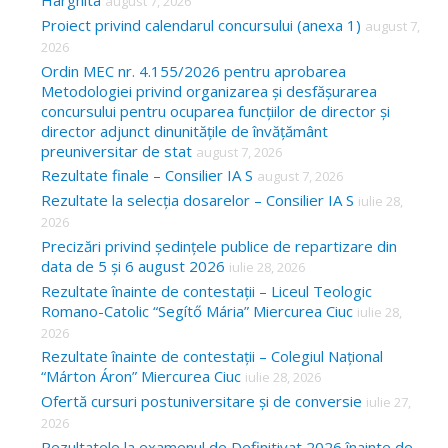
Harghita
august 7, 2026
h
Proiect privind calendarul concursului (anexa 1)
august 7,
f
2026
o
Ordin MEC nr. 4.155/2026 pentru aprobarea
Metodologiei privind organizarea și desfășurarea
r
concursului pentru ocuparea funcțiilor de director și
:
director adjunct dinunitățile de învățământ
preuniversitar de stat
august 7, 2026
Rezultate finale – Consilier IA S
august 7, 2026
Rezultate la selecția dosarelor – Consilier IA S
iulie 28,
2026
Precizări privind ședințele publice de repartizare din
data de 5 și 6 august 2026
iulie 28, 2026
Rezultate înainte de contestații – Liceul Teologic
Romano-Catolic “Segítő Mária” Miercurea Ciuc
iulie 28,
2026
Rezultate înainte de contestații – Colegiul Național
“Márton Áron” Miercurea Ciuc
iulie 28, 2026
Ofertă cursuri postuniversitare și de conversie
iulie 27,
2026
Rezultatele la examenul de Definitivat 2026 înainte de