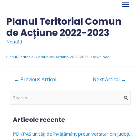
Skip
to
content
Planul Teritorial Comun
de Acțiune 2022-2023
Noutăți
Planul-Teritorial-Comun-de-Actiune-2022-2023
Download
Navigare
←
Previous Articol
Next Articol
→
în
articole
S
e
a
Articole recente
r
c
PDI/PAS unități de învățământ preuniversitar din județul