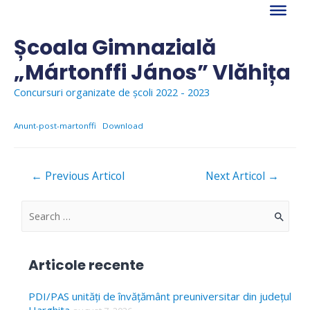
Skip
to
content
Școala Gimnazială
„Mártonffi János” Vlăhița
Concursuri organizate de școli 2022 - 2023
Anunt-post-martonffi
Download
Navigare
←
Previous Articol
Next Articol
→
în
articole
S
e
a
Articole recente
r
c
PDI/PAS unități de învățământ preuniversitar din județul