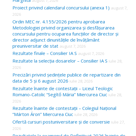
Harghita
august 7, 2026
h
Proiect privind calendarul concursului (anexa 1)
august 7,
f
2026
o
Ordin MEC nr. 4.155/2026 pentru aprobarea
Metodologiei privind organizarea și desfășurarea
r
concursului pentru ocuparea funcțiilor de director și
:
director adjunct dinunitățile de învățământ
preuniversitar de stat
august 7, 2026
Rezultate finale – Consilier IA S
august 7, 2026
Rezultate la selecția dosarelor – Consilier IA S
iulie 28,
2026
Precizări privind ședințele publice de repartizare din
data de 5 și 6 august 2026
iulie 28, 2026
Rezultate înainte de contestații – Liceul Teologic
Romano-Catolic “Segítő Mária” Miercurea Ciuc
iulie 28,
2026
Rezultate înainte de contestații – Colegiul Național
“Márton Áron” Miercurea Ciuc
iulie 28, 2026
Ofertă cursuri postuniversitare și de conversie
iulie 27,
2026
Rezultatele la examenul de Definitivat 2026 înainte de