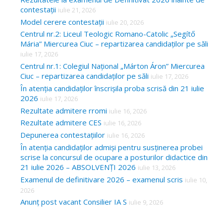
contestații
iulie 21, 2026
Model cerere contestații
iulie 20, 2026
Centrul nr.2: Liceul Teologic Romano-Catolic „Segítő
Mária” Miercurea Ciuc – repartizarea candidaților pe săli
iulie 17, 2026
Centrul nr.1: Colegiul Național „Márton Áron” Miercurea
Ciuc – repartizarea candidaților pe săli
iulie 17, 2026
În atenția candidaților înscrișila proba scrisă din 21 iulie
2026
iulie 17, 2026
Rezultate admitere rromi
iulie 16, 2026
Rezultate admitere CES
iulie 16, 2026
Depunerea contestațiilor
iulie 16, 2026
În atenția candidaților admiși pentru susținerea probei
scrise la concursul de ocupare a posturilor didactice din
21 iulie 2026 – ABSOLVENȚI 2026
iulie 13, 2026
Examenul de definitivare 2026 – examenul scris
iulie 10,
2026
Anunț post vacant Consilier IA S
iulie 9, 2026