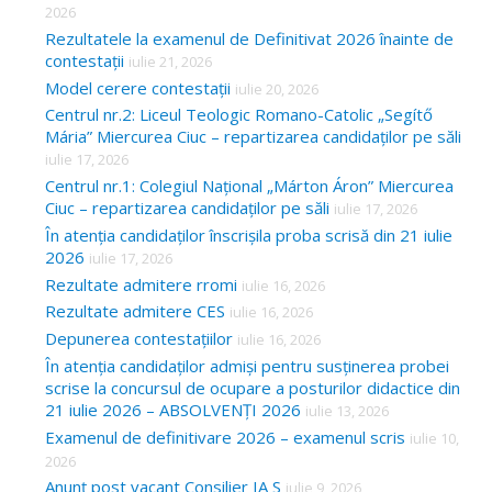
2026
Rezultatele la examenul de Definitivat 2026 înainte de
contestații
iulie 21, 2026
Model cerere contestații
iulie 20, 2026
Centrul nr.2: Liceul Teologic Romano-Catolic „Segítő
Mária” Miercurea Ciuc – repartizarea candidaților pe săli
iulie 17, 2026
Centrul nr.1: Colegiul Național „Márton Áron” Miercurea
Ciuc – repartizarea candidaților pe săli
iulie 17, 2026
În atenția candidaților înscrișila proba scrisă din 21 iulie
2026
iulie 17, 2026
Rezultate admitere rromi
iulie 16, 2026
Rezultate admitere CES
iulie 16, 2026
Depunerea contestațiilor
iulie 16, 2026
În atenția candidaților admiși pentru susținerea probei
scrise la concursul de ocupare a posturilor didactice din
21 iulie 2026 – ABSOLVENȚI 2026
iulie 13, 2026
Examenul de definitivare 2026 – examenul scris
iulie 10,
2026
Anunț post vacant Consilier IA S
iulie 9, 2026