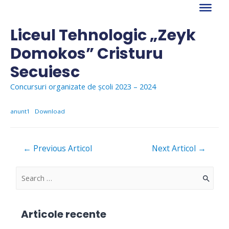
Skip
to
content
Liceul Tehnologic „Zeyk
Domokos” Cristuru
Secuiesc
Concursuri organizate de școli 2023 – 2024
anunt1
Download
Navigare
←
Previous Articol
Next Articol
→
în
articole
S
e
a
Articole recente
r