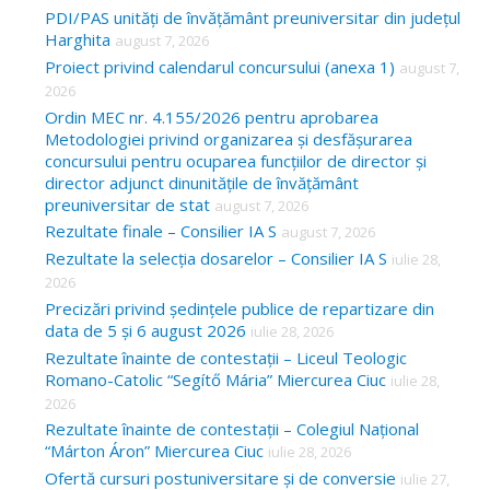
c
PDI/PAS unități de învățământ preuniversitar din județul
Harghita
august 7, 2026
h
Proiect privind calendarul concursului (anexa 1)
august 7,
f
2026
o
Ordin MEC nr. 4.155/2026 pentru aprobarea
Metodologiei privind organizarea și desfășurarea
r
concursului pentru ocuparea funcțiilor de director și
:
director adjunct dinunitățile de învățământ
preuniversitar de stat
august 7, 2026
Rezultate finale – Consilier IA S
august 7, 2026
Rezultate la selecția dosarelor – Consilier IA S
iulie 28,
2026
Precizări privind ședințele publice de repartizare din
data de 5 și 6 august 2026
iulie 28, 2026
Rezultate înainte de contestații – Liceul Teologic
Romano-Catolic “Segítő Mária” Miercurea Ciuc
iulie 28,
2026
Rezultate înainte de contestații – Colegiul Național
“Márton Áron” Miercurea Ciuc
iulie 28, 2026
Ofertă cursuri postuniversitare și de conversie
iulie 27,