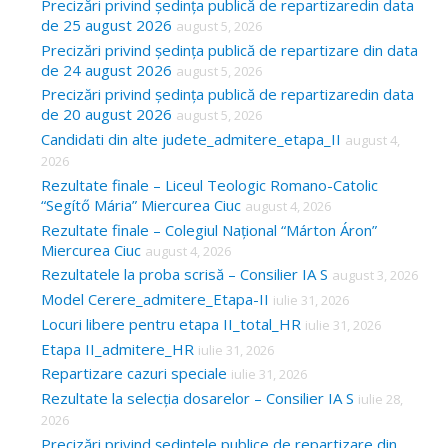
Precizări privind ședința publică de repartizaredin data
h
de 25 august 2026
august 5, 2026
f
Precizări privind ședința publică de repartizare din data
o
de 24 august 2026
august 5, 2026
Precizări privind ședința publică de repartizaredin data
r
de 20 august 2026
august 5, 2026
:
Candidati din alte judete_admitere_etapa_II
august 4,
2026
Rezultate finale – Liceul Teologic Romano-Catolic
“Segítő Mária” Miercurea Ciuc
august 4, 2026
Rezultate finale – Colegiul Național “Márton Áron”
Miercurea Ciuc
august 4, 2026
Rezultatele la proba scrisă – Consilier IA S
august 3, 2026
Model Cerere_admitere_Etapa-II
iulie 31, 2026
Locuri libere pentru etapa II_total_HR
iulie 31, 2026
Etapa II_admitere_HR
iulie 31, 2026
Repartizare cazuri speciale
iulie 31, 2026
Rezultate la selecția dosarelor – Consilier IA S
iulie 28,
2026
Precizări privind ședințele publice de repartizare din