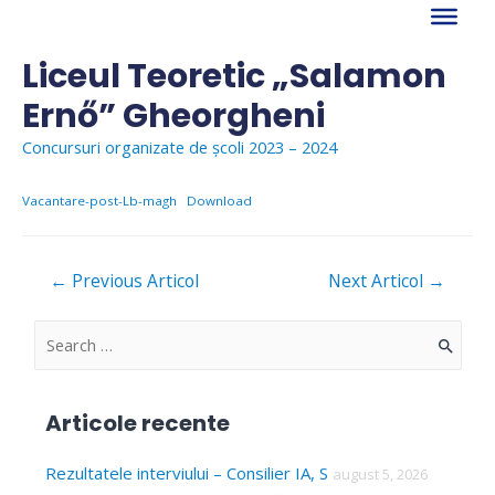
Skip
to
content
Liceul Teoretic „Salamon
Ernő” Gheorgheni
Concursuri organizate de școli 2023 – 2024
Vacantare-post-Lb-magh
Download
Navigare
←
Previous Articol
Next Articol
→
în
articole
S
e
a
Articole recente
r
c
Rezultatele interviului – Consilier IA, S
august 5, 2026