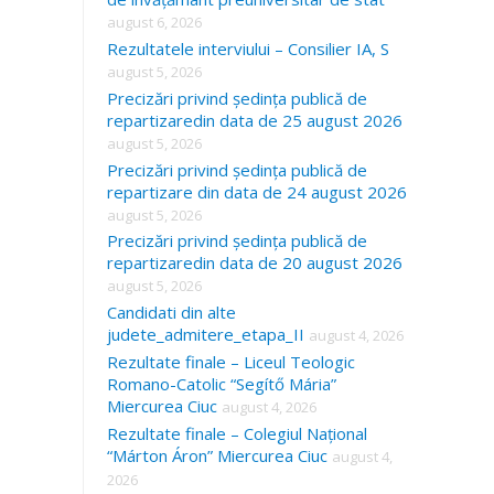
august 6, 2026
Rezultatele interviului – Consilier IA, S
august 5, 2026
Precizări privind ședința publică de
repartizaredin data de 25 august 2026
august 5, 2026
Precizări privind ședința publică de
repartizare din data de 24 august 2026
august 5, 2026
Precizări privind ședința publică de
repartizaredin data de 20 august 2026
august 5, 2026
Candidati din alte
judete_admitere_etapa_II
august 4, 2026
Rezultate finale – Liceul Teologic
Romano-Catolic “Segítő Mária”
Miercurea Ciuc
august 4, 2026
Rezultate finale – Colegiul Național
“Márton Áron” Miercurea Ciuc
august 4,
2026