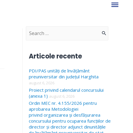
S
e
a
Articole recente
r
PDI/PAS unități de învățământ
c
preuniversitar din județul Harghita
h
august 6, 2026
f
Proiect privind calendarul concursului
(anexa 1)
august 6, 2026
o
Ordin MEC nr. 4.155/2026 pentru
r
aprobarea Metodologiei
privind organizarea și desfășurarea
:
concursului pentru ocuparea funcțiilor de
director și director adjunct dinunitățile
de învățământ preuniversitar de stat