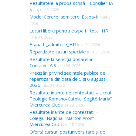
Rezultatele la proba scrisă – Consilier IA
S
august 3, 2026
Model Cerere_admitere_Etapa-II
iulie 31,
2026
Locuri libere pentru etapa II_total_HR
iulie 31, 2026
Etapa II_admitere_HR
iulie 31, 2026
Repartizare cazuri speciale
iulie 31, 2026
Rezultate la selecția dosarelor –
Consilier IA S
iulie 28, 2026
Precizări privind ședințele publice de
repartizare din data de 5 și 6 august
2026
iulie 28, 2026
Rezultate înainte de contestații – Liceul
Teologic Romano-Catolic “Segítő Mária”
Miercurea Ciuc
iulie 28, 2026
Rezultate înainte de contestații –
Colegiul Național “Márton Áron”
Miercurea Ciuc
iulie 28, 2026
Ofertă cursuri postuniversitare și de