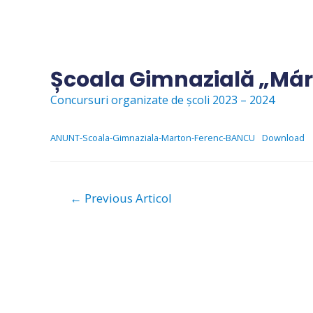
Skip
to
content
Școala Gimnazială „Már
Concursuri organizate de școli 2023 – 2024
ANUNT-Scoala-Gimnaziala-Marton-Ferenc-BANCU
Download
Navigare
←
Previous Articol
în
articole