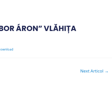
ÁBOR ÁRON” VLĂHIȚA
ownload
Next Articol
→