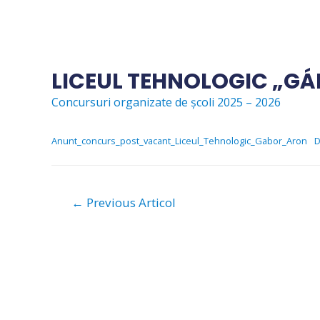
Skip
to
content
LICEUL TEHNOLOGIC „G
Concursuri organizate de școli 2025 – 2026
Anunt_concurs_post_vacant_Liceul_Tehnologic_Gabor_Aron
D
Navigare
←
Previous Articol
în
articole