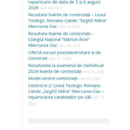
repartizare din data de 5 și 6 august
2026
iulie 28, 2026
Rezultate înainte de contestații – Liceul
Teologic Romano-Catolic “Segítő Mária”
Miercurea Ciuc
iulie 28, 2026
Rezultate înainte de contestații –
Colegiul Național “Márton Áron”
Miercurea Ciuc
iulie 28, 2026
Ofertă cursuri postuniversitare și de
conversie
iulie 27, 2026
Rezultatele la examenul de Definitivat
2026 înainte de contestații
iulie 21, 2026
Model cerere contestații
iulie 20, 2026
Centrul nr.2: Liceul Teologic Romano-
Catolic „Segítő Mária” Miercurea Ciuc –
repartizarea candidaților pe săli
iulie 17,
2026