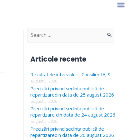
S
e
a
Articole recente
r
Rezultatele interviului – Consilier IA, S
c
august 5, 2026
h
Precizări privind ședința publică de
f
repartizaredin data de 25 august 2026
august 5, 2026
o
Precizări privind ședința publică de
r
repartizare din data de 24 august 2026
august 5, 2026
:
Precizări privind ședința publică de
repartizaredin data de 20 august 2026