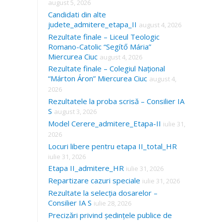
august 5, 2026
Candidati din alte
judete_admitere_etapa_II
august 4, 2026
Rezultate finale – Liceul Teologic
Romano-Catolic “Segítő Mária”
Miercurea Ciuc
august 4, 2026
Rezultate finale – Colegiul Național
“Márton Áron” Miercurea Ciuc
august 4,
2026
Rezultatele la proba scrisă – Consilier IA
S
august 3, 2026
Model Cerere_admitere_Etapa-II
iulie 31,
2026
Locuri libere pentru etapa II_total_HR
iulie 31, 2026
Etapa II_admitere_HR
iulie 31, 2026
Repartizare cazuri speciale
iulie 31, 2026
Rezultate la selecția dosarelor –
Consilier IA S
iulie 28, 2026
Precizări privind ședințele publice de