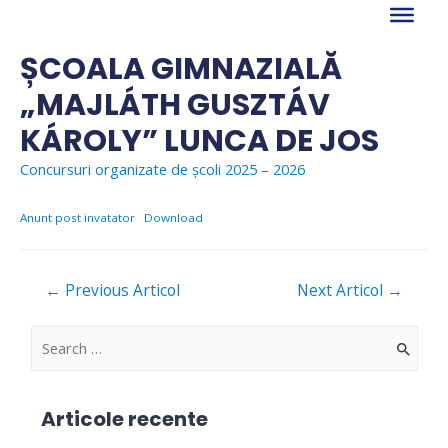
Skip
to
content
ȘCOALA GIMNAZIALĂ
„MAJLÁTH GUSZTÁV
KÁROLY” LUNCA DE JOS
Concursuri organizate de școli 2025 – 2026
Anunt post invatator
Download
Navigare
←
Previous Articol
Next Articol
→
în
articole
S
e
a
Articole recente
r