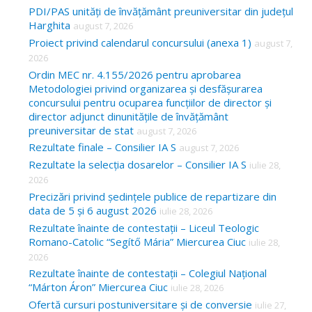
c
PDI/PAS unități de învățământ preuniversitar din județul
Harghita
august 7, 2026
h
Proiect privind calendarul concursului (anexa 1)
august 7,
f
2026
o
Ordin MEC nr. 4.155/2026 pentru aprobarea
Metodologiei privind organizarea și desfășurarea
r
concursului pentru ocuparea funcțiilor de director și
:
director adjunct dinunitățile de învățământ
preuniversitar de stat
august 7, 2026
Rezultate finale – Consilier IA S
august 7, 2026
Rezultate la selecția dosarelor – Consilier IA S
iulie 28,
2026
Precizări privind ședințele publice de repartizare din
data de 5 și 6 august 2026
iulie 28, 2026
Rezultate înainte de contestații – Liceul Teologic
Romano-Catolic “Segítő Mária” Miercurea Ciuc
iulie 28,
2026
Rezultate înainte de contestații – Colegiul Național
“Márton Áron” Miercurea Ciuc
iulie 28, 2026
Ofertă cursuri postuniversitare și de conversie
iulie 27,