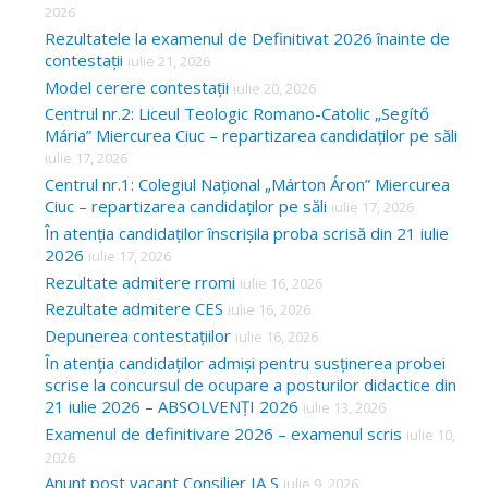
2026
Rezultatele la examenul de Definitivat 2026 înainte de
contestații
iulie 21, 2026
Model cerere contestații
iulie 20, 2026
Centrul nr.2: Liceul Teologic Romano-Catolic „Segítő
Mária” Miercurea Ciuc – repartizarea candidaților pe săli
iulie 17, 2026
Centrul nr.1: Colegiul Național „Márton Áron” Miercurea
Ciuc – repartizarea candidaților pe săli
iulie 17, 2026
În atenția candidaților înscrișila proba scrisă din 21 iulie
2026
iulie 17, 2026
Rezultate admitere rromi
iulie 16, 2026
Rezultate admitere CES
iulie 16, 2026
Depunerea contestațiilor
iulie 16, 2026
În atenția candidaților admiși pentru susținerea probei
scrise la concursul de ocupare a posturilor didactice din
21 iulie 2026 – ABSOLVENȚI 2026
iulie 13, 2026
Examenul de definitivare 2026 – examenul scris
iulie 10,
2026
Anunț post vacant Consilier IA S
iulie 9, 2026