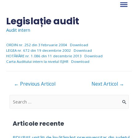
Skip
to
content
Legislație audit
Audit intern
ORDIN nr. 252 din 3 februarie 2004
Download
LEGEA nr. 672 din 19 decembrie 2002
Download
HOTĂRÂRE nr. 1.086 din 11 decembrie 2013
Download
Carta Auditului intern la nivelul ISJHR
Download
Navigare
←
Previous Articol
Next Articol
→
în
articole
S
e
a
Articole recente
r
c
PDI/PAS unități de învățământ preuniversitar din județul