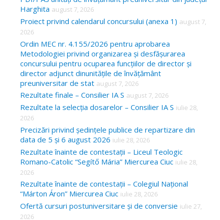
Harghita
august 7, 2026
h
Proiect privind calendarul concursului (anexa 1)
august 7,
f
2026
o
Ordin MEC nr. 4.155/2026 pentru aprobarea
Metodologiei privind organizarea și desfășurarea
r
concursului pentru ocuparea funcțiilor de director și
:
director adjunct dinunitățile de învățământ
preuniversitar de stat
august 7, 2026
Rezultate finale – Consilier IA S
august 7, 2026
Rezultate la selecția dosarelor – Consilier IA S
iulie 28,
2026
Precizări privind ședințele publice de repartizare din
data de 5 și 6 august 2026
iulie 28, 2026
Rezultate înainte de contestații – Liceul Teologic
Romano-Catolic “Segítő Mária” Miercurea Ciuc
iulie 28,
2026
Rezultate înainte de contestații – Colegiul Național
“Márton Áron” Miercurea Ciuc
iulie 28, 2026
Ofertă cursuri postuniversitare și de conversie
iulie 27,
2026