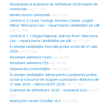
Rezultatele la examenul de Definitivat 2026 înainte de
contestații
iulie 21, 2026
Model cerere contestații
iulie 20, 2026
Centrul nr.2: Liceul Teologic Romano-Catolic „Segítő
Mária” Miercurea Ciuc – repartizarea candidaților pe săli
iulie 17, 2026
Centrul nr.1: Colegiul Național „Márton Áron” Miercurea
Ciuc – repartizarea candidaților pe săli
iulie 17, 2026
În atenția candidaților înscrișila proba scrisă din 21 iulie
2026
iulie 17, 2026
Rezultate admitere rromi
iulie 16, 2026
Rezultate admitere CES
iulie 16, 2026
Depunerea contestațiilor
iulie 16, 2026
În atenția candidaților admiși pentru susținerea probei
scrise la concursul de ocupare a posturilor didactice din
21 iulie 2026 – ABSOLVENȚI 2026
iulie 13, 2026
Examenul de definitivare 2026 – examenul scris
iulie 10,
2026
Anunț post vacant Consilier IA S
iulie 9, 2026