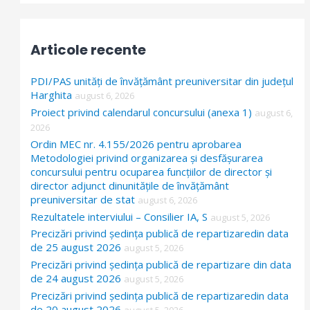
a
r
Articole recente
c
h
PDI/PAS unități de învățământ preuniversitar din județul
f
Harghita
august 6, 2026
Proiect privind calendarul concursului (anexa 1)
o
august 6,
2026
r
Ordin MEC nr. 4.155/2026 pentru aprobarea
:
Metodologiei privind organizarea și desfășurarea
concursului pentru ocuparea funcțiilor de director și
director adjunct dinunitățile de învățământ
preuniversitar de stat
august 6, 2026
Rezultatele interviului – Consilier IA, S
august 5, 2026
Precizări privind ședința publică de repartizaredin data
de 25 august 2026
august 5, 2026
Precizări privind ședința publică de repartizare din data
de 24 august 2026
august 5, 2026
Precizări privind ședința publică de repartizaredin data
de 20 august 2026
august 5, 2026