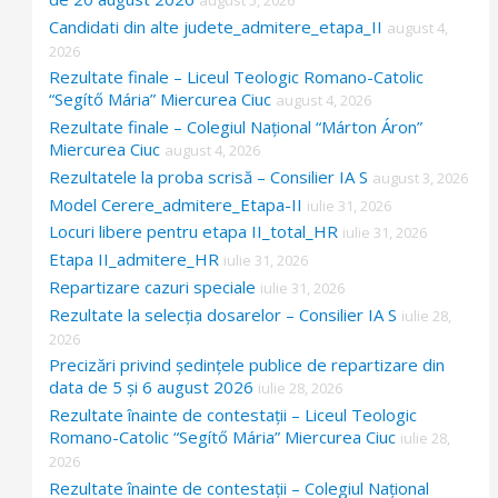
Candidati din alte judete_admitere_etapa_II
august 4,
2026
Rezultate finale – Liceul Teologic Romano-Catolic
“Segítő Mária” Miercurea Ciuc
august 4, 2026
Rezultate finale – Colegiul Național “Márton Áron”
Miercurea Ciuc
august 4, 2026
Rezultatele la proba scrisă – Consilier IA S
august 3, 2026
Model Cerere_admitere_Etapa-II
iulie 31, 2026
Locuri libere pentru etapa II_total_HR
iulie 31, 2026
Etapa II_admitere_HR
iulie 31, 2026
Repartizare cazuri speciale
iulie 31, 2026
Rezultate la selecția dosarelor – Consilier IA S
iulie 28,
2026
Precizări privind ședințele publice de repartizare din
data de 5 și 6 august 2026
iulie 28, 2026
Rezultate înainte de contestații – Liceul Teologic
Romano-Catolic “Segítő Mária” Miercurea Ciuc
iulie 28,
2026
Rezultate înainte de contestații – Colegiul Național