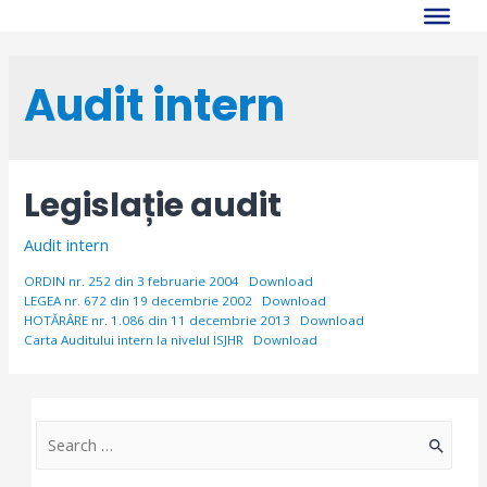
Skip
to
content
Audit intern
Legislație audit
Audit intern
ORDIN nr. 252 din 3 februarie 2004
Download
LEGEA nr. 672 din 19 decembrie 2002
Download
HOTĂRÂRE nr. 1.086 din 11 decembrie 2013
Download
Carta Auditului intern la nivelul ISJHR
Download
S
e