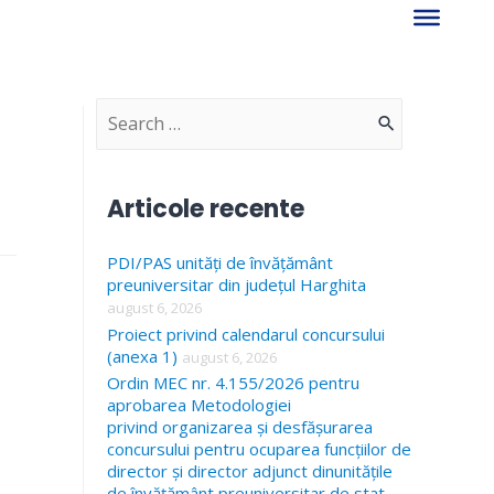
S
e
a
Articole recente
r
PDI/PAS unități de învățământ
c
preuniversitar din județul Harghita
h
august 6, 2026
f
Proiect privind calendarul concursului
(anexa 1)
august 6, 2026
o
Ordin MEC nr. 4.155/2026 pentru
r
aprobarea Metodologiei
privind organizarea și desfășurarea
:
concursului pentru ocuparea funcțiilor de
director și director adjunct dinunitățile
de învățământ preuniversitar de stat