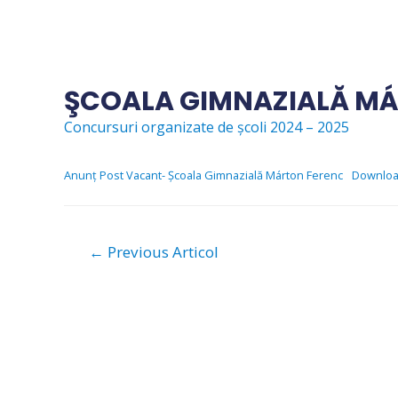
Skip
to
content
ŞCOALA GIMNAZIALĂ M
Concursuri organizate de școli 2024 – 2025
Anunț Post Vacant- Școala Gimnazială Márton Ferenc
Downlo
Navigare
←
Previous Articol
în
articole