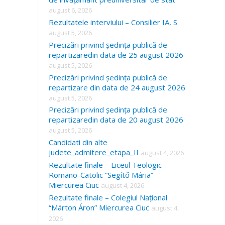
august 6, 2026
Rezultatele interviului – Consilier IA, S
august 5, 2026
Precizări privind ședința publică de
repartizaredin data de 25 august 2026
august 5, 2026
Precizări privind ședința publică de
repartizare din data de 24 august 2026
august 5, 2026
Precizări privind ședința publică de
repartizaredin data de 20 august 2026
august 5, 2026
Candidati din alte
judete_admitere_etapa_II
august 4, 2026
Rezultate finale – Liceul Teologic
Romano-Catolic “Segítő Mária”
Miercurea Ciuc
august 4, 2026
Rezultate finale – Colegiul Național
“Márton Áron” Miercurea Ciuc
august 4,
2026