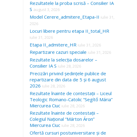
Rezultatele la proba scrisă – Consilier IA
S
august 3, 2026
Model Cerere_admitere_Etapa-II
iulie 31,
2026
Locuri libere pentru etapa II_total_HR
iulie 31, 2026
Etapa II_admitere_HR
iulie 31, 2026
Repartizare cazuri speciale
iulie 31, 2026
Rezultate la selecția dosarelor –
Consilier IA S
iulie 28, 2026
Precizări privind ședințele publice de
repartizare din data de 5 și 6 august
2026
iulie 28, 2026
Rezultate înainte de contestații – Liceul
Teologic Romano-Catolic “Segítő Mária”
Miercurea Ciuc
iulie 28, 2026
Rezultate înainte de contestații –
Colegiul Național “Márton Áron”
Miercurea Ciuc
iulie 28, 2026
Ofertă cursuri postuniversitare și de