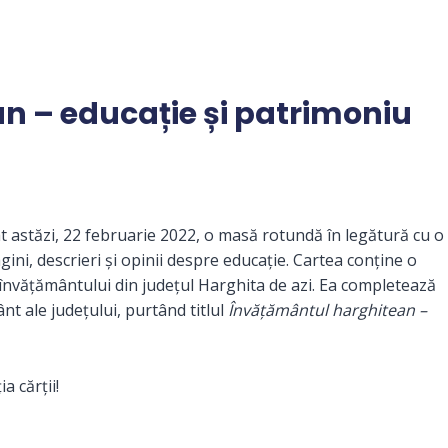
n – educație și patrimoniu
t astăzi, 22 februarie 2022, o masă rotundă în legătură cu o
ini, descrieri și opinii despre educație. Cartea conține o
a învățământului din județul Harghita de azi. Ea completează
ânt ale județului, purtând titlul
Învățământul harghitean –
a cărții!