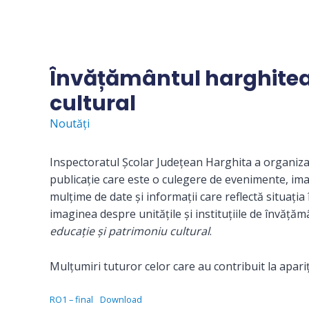
Skip
to
content
Învățământul harghitea
cultural
Noutăți
Inspectoratul Școlar Județean Harghita a organiza
publicație care este o culegere de evenimente, imag
mulțime de date și informații care reflectă situați
imaginea despre unitățile și instituțiile de învățăm
educație și patrimoniu cultural
.
Mulțumiri tuturor celor care au contribuit la apariți
RO1 – final
Download