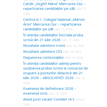
Catolic „Segítő Mária” Miercurea Ciuc –
repartizarea candidaților pe săli
iulie 17,
2026
Centrul nr.1: Colegiul Național „Márton
Áron” Miercurea Ciuc – repartizarea
candidaților pe săli
iulie 17, 2026
În atenția candidaților înscrișila proba
scrisă din 21 iulie 2026
iulie 17, 2026
Rezultate admitere rromi
iulie 16, 2026
Rezultate admitere CES
iulie 16, 2026
Depunerea contestațiilor
iulie 16, 2026
În atenția candidaților admiși pentru
susținerea probei scrise la concursul de
ocupare a posturilor didactice din 21
iulie 2026 – ABSOLVENȚI 2026
iulie 13,
2026
Examenul de definitivare 2026 –
examenul scris
iulie 10, 2026
Anunț post vacant Consilier IA S
iulie 9,
2026