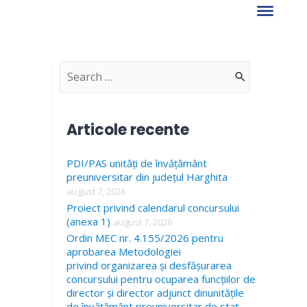
S
e
a
Articole recente
r
PDI/PAS unități de învățământ
c
preuniversitar din județul Harghita
h
august 7, 2026
f
Proiect privind calendarul concursului
(anexa 1)
august 7, 2026
o
Ordin MEC nr. 4.155/2026 pentru
r
aprobarea Metodologiei
privind organizarea și desfășurarea
:
concursului pentru ocuparea funcțiilor de
director și director adjunct dinunitățile
de învățământ preuniversitar de stat