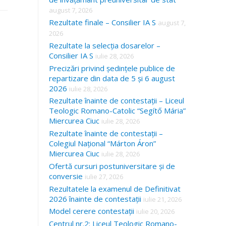
august 7, 2026
Rezultate finale – Consilier IA S
august 7,
2026
Rezultate la selecția dosarelor –
Consilier IA S
iulie 28, 2026
Precizări privind ședințele publice de
repartizare din data de 5 și 6 august
2026
iulie 28, 2026
Rezultate înainte de contestații – Liceul
Teologic Romano-Catolic “Segítő Mária”
Miercurea Ciuc
iulie 28, 2026
Rezultate înainte de contestații –
Colegiul Național “Márton Áron”
Miercurea Ciuc
iulie 28, 2026
Ofertă cursuri postuniversitare și de
conversie
iulie 27, 2026
Rezultatele la examenul de Definitivat
2026 înainte de contestații
iulie 21, 2026
Model cerere contestații
iulie 20, 2026
Centrul nr.2: Liceul Teologic Romano-