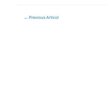
Navigare
←
Previous Articol
în
articole