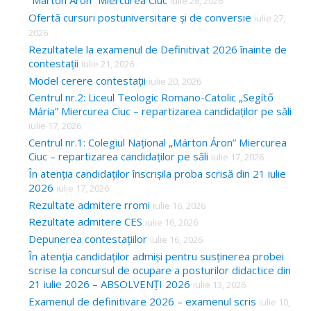
“Márton Áron” Miercurea Ciuc
iulie 28, 2026
Ofertă cursuri postuniversitare și de conversie
iulie 27,
2026
Rezultatele la examenul de Definitivat 2026 înainte de
contestații
iulie 21, 2026
Model cerere contestații
iulie 20, 2026
Centrul nr.2: Liceul Teologic Romano-Catolic „Segítő
Mária” Miercurea Ciuc – repartizarea candidaților pe săli
iulie 17, 2026
Centrul nr.1: Colegiul Național „Márton Áron” Miercurea
Ciuc – repartizarea candidaților pe săli
iulie 17, 2026
În atenția candidaților înscrișila proba scrisă din 21 iulie
2026
iulie 17, 2026
Rezultate admitere rromi
iulie 16, 2026
Rezultate admitere CES
iulie 16, 2026
Depunerea contestațiilor
iulie 16, 2026
În atenția candidaților admiși pentru susținerea probei
scrise la concursul de ocupare a posturilor didactice din
21 iulie 2026 – ABSOLVENȚI 2026
iulie 13, 2026
Examenul de definitivare 2026 – examenul scris
iulie 10,