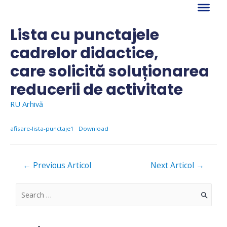
Skip
to
content
Lista cu punctajele
cadrelor didactice,
care solicită soluționarea
reducerii de activitate
RU Arhivă
afisare-lista-punctaje1
Download
Navigare
←
Previous Articol
Next Articol
→
în
articole
S
e
a