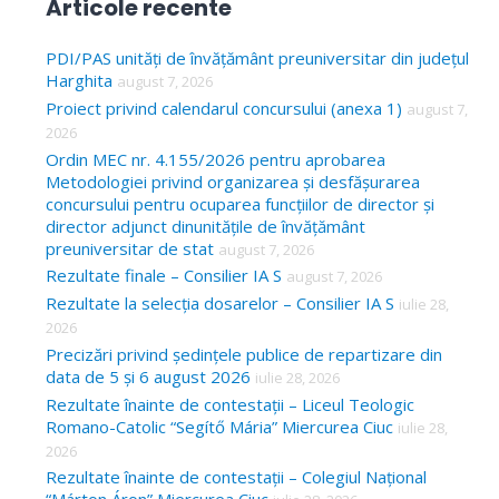
Articole recente
r
c
PDI/PAS unități de învățământ preuniversitar din județul
Harghita
august 7, 2026
h
Proiect privind calendarul concursului (anexa 1)
august 7,
f
2026
o
Ordin MEC nr. 4.155/2026 pentru aprobarea
Metodologiei privind organizarea și desfășurarea
r
concursului pentru ocuparea funcțiilor de director și
:
director adjunct dinunitățile de învățământ
preuniversitar de stat
august 7, 2026
Rezultate finale – Consilier IA S
august 7, 2026
Rezultate la selecția dosarelor – Consilier IA S
iulie 28,
2026
Precizări privind ședințele publice de repartizare din
data de 5 și 6 august 2026
iulie 28, 2026
Rezultate înainte de contestații – Liceul Teologic
Romano-Catolic “Segítő Mária” Miercurea Ciuc
iulie 28,
2026
Rezultate înainte de contestații – Colegiul Național