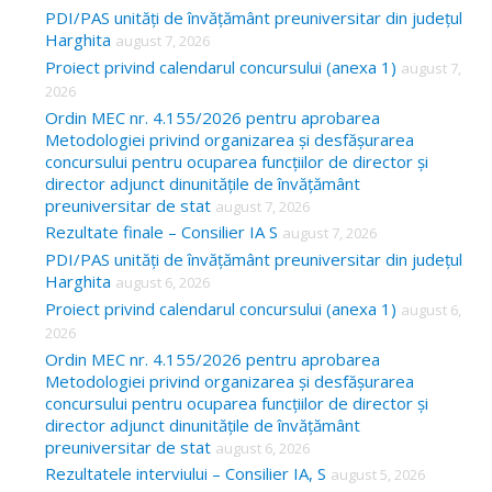
c
PDI/PAS unități de învățământ preuniversitar din județul
Harghita
august 7, 2026
h
Proiect privind calendarul concursului (anexa 1)
august 7,
f
2026
o
Ordin MEC nr. 4.155/2026 pentru aprobarea
Metodologiei privind organizarea și desfășurarea
r
concursului pentru ocuparea funcțiilor de director și
:
director adjunct dinunitățile de învățământ
preuniversitar de stat
august 7, 2026
Rezultate finale – Consilier IA S
august 7, 2026
PDI/PAS unități de învățământ preuniversitar din județul
Harghita
august 6, 2026
Proiect privind calendarul concursului (anexa 1)
august 6,
2026
Ordin MEC nr. 4.155/2026 pentru aprobarea
Metodologiei privind organizarea și desfășurarea
concursului pentru ocuparea funcțiilor de director și
director adjunct dinunitățile de învățământ
preuniversitar de stat
august 6, 2026
Rezultatele interviului – Consilier IA, S
august 5, 2026