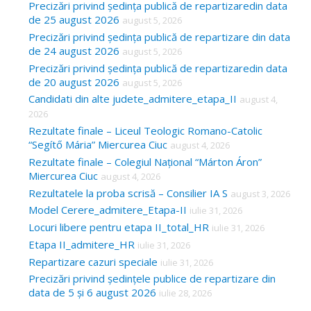
Precizări privind ședința publică de repartizaredin data
de 25 august 2026
august 5, 2026
Precizări privind ședința publică de repartizare din data
de 24 august 2026
august 5, 2026
Precizări privind ședința publică de repartizaredin data
de 20 august 2026
august 5, 2026
Candidati din alte judete_admitere_etapa_II
august 4,
2026
Rezultate finale – Liceul Teologic Romano-Catolic
“Segítő Mária” Miercurea Ciuc
august 4, 2026
Rezultate finale – Colegiul Național “Márton Áron”
Miercurea Ciuc
august 4, 2026
Rezultatele la proba scrisă – Consilier IA S
august 3, 2026
Model Cerere_admitere_Etapa-II
iulie 31, 2026
Locuri libere pentru etapa II_total_HR
iulie 31, 2026
Etapa II_admitere_HR
iulie 31, 2026
Repartizare cazuri speciale
iulie 31, 2026
Precizări privind ședințele publice de repartizare din
data de 5 și 6 august 2026
iulie 28, 2026