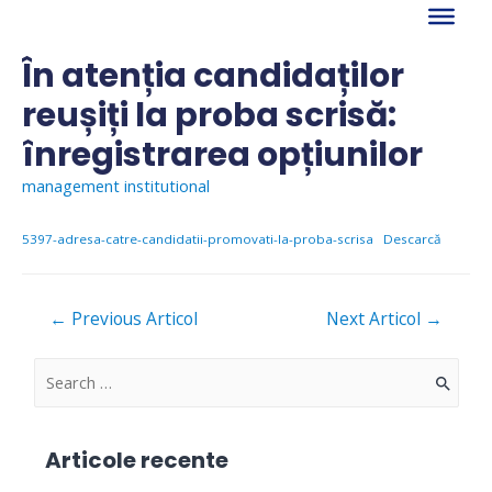
Skip
to
content
În atenția candidaților
reușiți la proba scrisă:
înregistrarea opțiunilor
management institutional
5397-adresa-catre-candidatii-promovati-la-proba-scrisa
Descarcă
Navigare
←
Previous Articol
Next Articol
→
în
articole
S
e
a
Articole recente
r