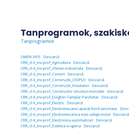
Skip
to
content
Tanprogramok, szakiskol
Tanprogramok
OMEN-3915
Descarcă
CRR_cl-X_inv-prof_Agricultura
Descarcă
CRR_cl-X_inv-prof_Chimie-industriala
Descarcă
CRR_cl-X_inv-prof_Comert
Descarcă
CRR_cl-X_inv-prof_Constructii_CFDPLH
Descarcă
CRR_cl-X_inv-prof_Constructii_Instalatori
Descarcă
CRR_cl-X_inv-prof_Constructor-structuri-monolite
Descarcă
CRR_cl-X_inv-prof_Dulgher-Tamplar-Parchetar
Descarcă
CRR_cl-X_inv-prof_Electric
Descarcă
CRR_cl-X_inv-prof_Electromecanic-aparat-bord-aeronave
Desc
CRR_cl-X_inv-prof_Electromecanica-mas-utilaje-instal
Descarcă
CRR_cl-X_inv-prof_Electronica-automatizari
Descarcă
CRR_cl-X_inv-prof_Estetica-si-igiena
Descarcă