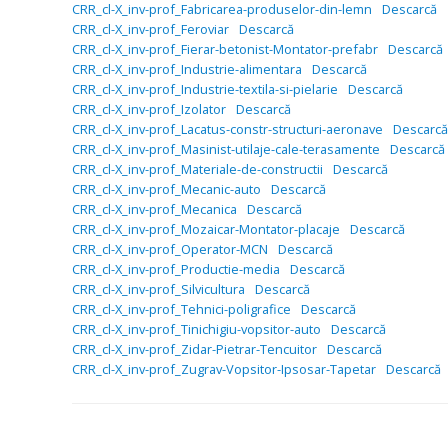
CRR_cl-X_inv-prof_Fabricarea-produselor-din-lemn
Descarcă
CRR_cl-X_inv-prof_Feroviar
Descarcă
CRR_cl-X_inv-prof_Fierar-betonist-Montator-prefabr
Descarcă
CRR_cl-X_inv-prof_Industrie-alimentara
Descarcă
CRR_cl-X_inv-prof_Industrie-textila-si-pielarie
Descarcă
CRR_cl-X_inv-prof_Izolator
Descarcă
CRR_cl-X_inv-prof_Lacatus-constr-structuri-aeronave
Descarcă
CRR_cl-X_inv-prof_Masinist-utilaje-cale-terasamente
Descarcă
CRR_cl-X_inv-prof_Materiale-de-constructii
Descarcă
CRR_cl-X_inv-prof_Mecanic-auto
Descarcă
CRR_cl-X_inv-prof_Mecanica
Descarcă
CRR_cl-X_inv-prof_Mozaicar-Montator-placaje
Descarcă
CRR_cl-X_inv-prof_Operator-MCN
Descarcă
CRR_cl-X_inv-prof_Productie-media
Descarcă
CRR_cl-X_inv-prof_Silvicultura
Descarcă
CRR_cl-X_inv-prof_Tehnici-poligrafice
Descarcă
CRR_cl-X_inv-prof_Tinichigiu-vopsitor-auto
Descarcă
CRR_cl-X_inv-prof_Zidar-Pietrar-Tencuitor
Descarcă
CRR_cl-X_inv-prof_Zugrav-Vopsitor-Ipsosar-Tapetar
Descarcă
Bejegyzés