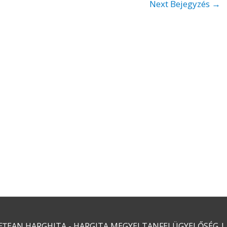
Next Bejegyzés
→
EȚEAN HARGHITA - HARGITA MEGYEI TANFELÜGYELŐSÉG
|