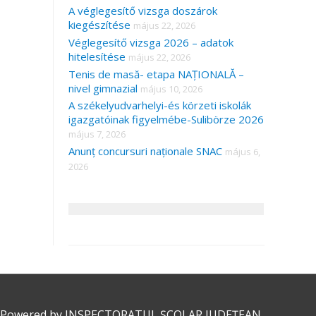
A véglegesítő vizsga doszárok
kiegészítése
május 22, 2026
Véglegesítő vizsga 2026 – adatok
hitelesítése
május 22, 2026
Tenis de masă- etapa NAȚIONALĂ –
nivel gimnazial
május 10, 2026
A székelyudvarhelyi-és körzeti iskolák
igazgatóinak figyelmébe-Sulibörze 2026
május 7, 2026
Anunț concursuri naționale SNAC
május 6,
2026
 Powered by
INSPECTORATUL ȘCOLAR JUDEȚEAN