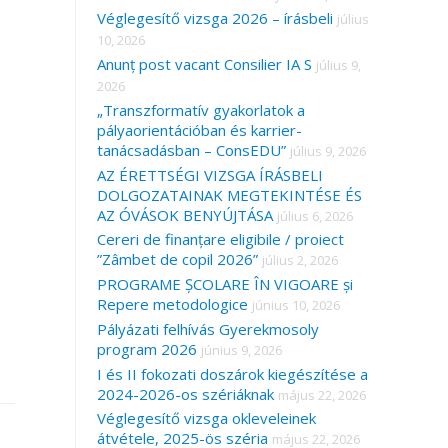
Véglegesítő vizsga 2026 – írásbeli
július
10, 2026
Anunț post vacant Consilier IA S
július 9,
2026
„Transzformatív gyakorlatok a
pályaorientációban és karrier-
tanácsadásban – ConsEDU”
július 9, 2026
AZ ÉRETTSÉGI VIZSGA ÍRÁSBELI
DOLGOZATAINAK MEGTEKINTÉSE ÉS
AZ ÓVÁSOK BENYÚJTÁSA
július 6, 2026
Cereri de finanțare eligibile / proiect
”Zâmbet de copil 2026”
július 2, 2026
PROGRAME ȘCOLARE ÎN VIGOARE și
Repere metodologice
június 10, 2026
Pályázati felhívás Gyerekmosoly
program 2026
június 9, 2026
I és II fokozati doszárok kiegészítése a
2024-2026-os szériáknak
május 22, 2026
Véglegesítő vizsga okleveleinek
átvétele, 2025-ös széria
május 22, 2026