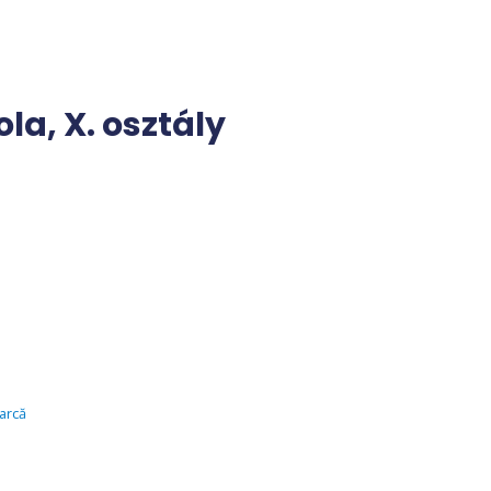
a, X. osztály
arcă