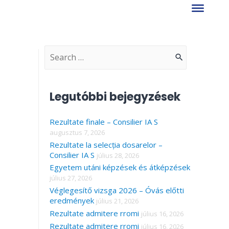
S
e
a
Legutóbbi bejegyzések
r
Rezultate finale – Consilier IA S
c
augusztus 7, 2026
h
Rezultate la selecția dosarelor –
f
Consilier IA S
július 28, 2026
Egyetem utáni képzések és átképzések
o
július 27, 2026
r
Véglegesítő vizsga 2026 – Óvás előtti
eredmények
július 21, 2026
:
Rezultate admitere rromi
július 16, 2026
Rezultate admitere rromi
július 16, 2026