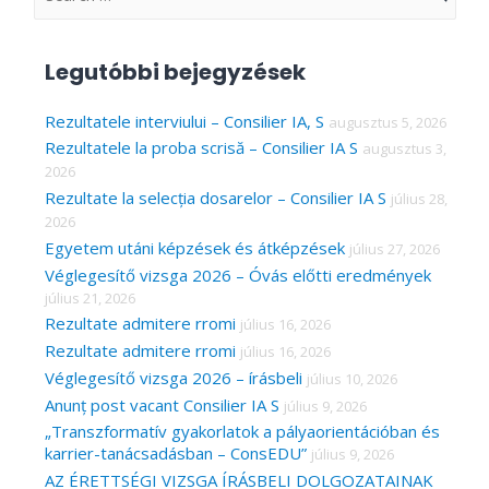
e
a
Legutóbbi bejegyzések
r
c
Rezultatele interviului – Consilier IA, S
augusztus 5, 2026
Rezultatele la proba scrisă – Consilier IA S
augusztus 3,
h
2026
f
Rezultate la selecția dosarelor – Consilier IA S
július 28,
o
2026
r
Egyetem utáni képzések és átképzések
július 27, 2026
Véglegesítő vizsga 2026 – Óvás előtti eredmények
:
július 21, 2026
Rezultate admitere rromi
július 16, 2026
Rezultate admitere rromi
július 16, 2026
Véglegesítő vizsga 2026 – írásbeli
július 10, 2026
Anunț post vacant Consilier IA S
július 9, 2026
„Transzformatív gyakorlatok a pályaorientációban és
karrier-tanácsadásban – ConsEDU”
július 9, 2026
AZ ÉRETTSÉGI VIZSGA ÍRÁSBELI DOLGOZATAINAK