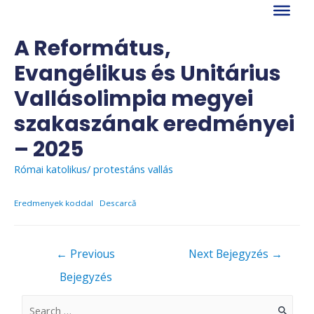
Skip
to
content
A Református,
Evangélikus és Unitárius
Vallásolimpia megyei
szakaszának eredményei
– 2025
Római katolikus/ protestáns vallás
Eredmenyek koddal
Descarcă
Bejegyzés
←
Previous
Next Bejegyzés
→
navigáció
Bejegyzés
S