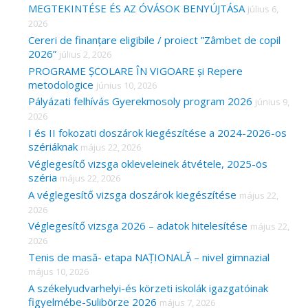
MEGTEKINTÉSE ÉS AZ ÓVÁSOK BENYÚJTÁSA
július 6,
2026
Cereri de finanțare eligibile / proiect ”Zâmbet de copil
2026”
július 2, 2026
PROGRAME ȘCOLARE ÎN VIGOARE și Repere
metodologice
június 10, 2026
Pályázati felhívás Gyerekmosoly program 2026
június 9,
2026
I és II fokozati doszárok kiegészítése a 2024-2026-os
szériáknak
május 22, 2026
Véglegesítő vizsga okleveleinek átvétele, 2025-ös
széria
május 22, 2026
A véglegesítő vizsga doszárok kiegészítése
május 22,
2026
Véglegesítő vizsga 2026 – adatok hitelesítése
május 22,
2026
Tenis de masă- etapa NAȚIONALĂ – nivel gimnazial
május 10, 2026
A székelyudvarhelyi-és körzeti iskolák igazgatóinak
figyelmébe-Sulibörze 2026
május 7, 2026