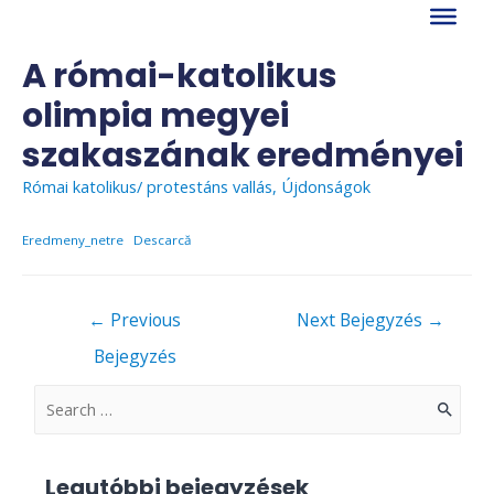
Skip
to
content
A római-katolikus
olimpia megyei
szakaszának eredményei
Római katolikus/ protestáns vallás
,
Újdonságok
Eredmeny_netre
Descarcă
Bejegyzés
←
Previous
Next Bejegyzés
→
navigáció
Bejegyzés
S
e
a
Legutóbbi bejegyzések