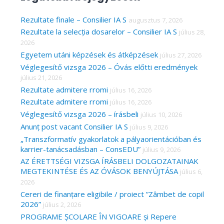
r
c
Rezultate finale – Consilier IA S
augusztus 7, 2026
Rezultate la selecția dosarelor – Consilier IA S
július 28,
h
2026
f
Egyetem utáni képzések és átképzések
július 27, 2026
o
Véglegesítő vizsga 2026 – Óvás előtti eredmények
r
július 21, 2026
Rezultate admitere rromi
július 16, 2026
:
Rezultate admitere rromi
július 16, 2026
Véglegesítő vizsga 2026 – írásbeli
július 10, 2026
Anunț post vacant Consilier IA S
július 9, 2026
„Transzformatív gyakorlatok a pályaorientációban és
karrier-tanácsadásban – ConsEDU”
július 9, 2026
AZ ÉRETTSÉGI VIZSGA ÍRÁSBELI DOLGOZATAINAK
MEGTEKINTÉSE ÉS AZ ÓVÁSOK BENYÚJTÁSA
július 6,
2026
Cereri de finanțare eligibile / proiect ”Zâmbet de copil
2026”
július 2, 2026
PROGRAME ȘCOLARE ÎN VIGOARE și Repere