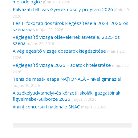
metodologice
június 10, 2026
Pályázati felhívás Gyerekmosoly program 2026
június 9,
2026
I és II fokozati doszárok kiegészítése a 2024-2026-os
szériáknak
május 22, 2026
Véglegesítő vizsga okleveleinek átvétele, 2025-ös
széria
május 22, 2026
A véglegesítő vizsga doszárok kiegészítése
május 22,
2026
Véglegesítő vizsga 2026 – adatok hitelesítése
május 22,
2026
Tenis de masă- etapa NAȚIONALĂ – nivel gimnazial
május 10, 2026
A székelyudvarhelyi-és körzeti iskolák igazgatóinak
figyelmébe-Sulibörze 2026
május 7, 2026
Anunț concursuri naționale SNAC
május 6, 2026