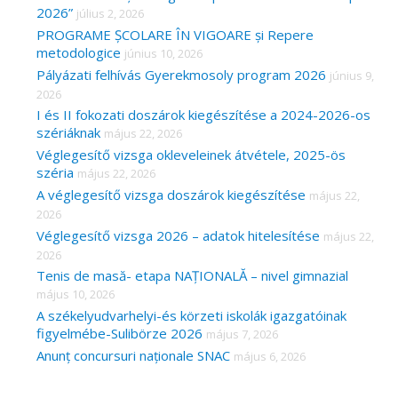
2026”
július 2, 2026
PROGRAME ȘCOLARE ÎN VIGOARE și Repere
metodologice
június 10, 2026
Pályázati felhívás Gyerekmosoly program 2026
június 9,
2026
I és II fokozati doszárok kiegészítése a 2024-2026-os
szériáknak
május 22, 2026
Véglegesítő vizsga okleveleinek átvétele, 2025-ös
széria
május 22, 2026
A véglegesítő vizsga doszárok kiegészítése
május 22,
2026
Véglegesítő vizsga 2026 – adatok hitelesítése
május 22,
2026
Tenis de masă- etapa NAȚIONALĂ – nivel gimnazial
május 10, 2026
A székelyudvarhelyi-és körzeti iskolák igazgatóinak
figyelmébe-Sulibörze 2026
május 7, 2026
Anunț concursuri naționale SNAC
május 6, 2026