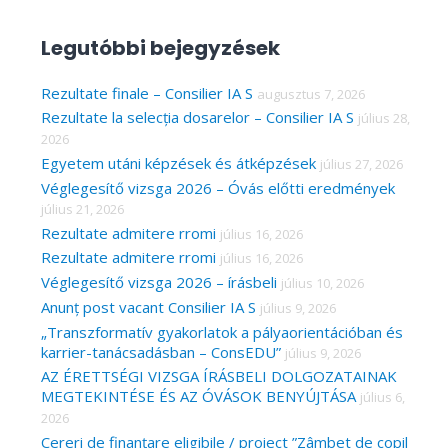
e
a
Legutóbbi bejegyzések
r
c
Rezultate finale – Consilier IA S
augusztus 7, 2026
Rezultate la selecția dosarelor – Consilier IA S
július 28,
h
2026
f
Egyetem utáni képzések és átképzések
július 27, 2026
o
Véglegesítő vizsga 2026 – Óvás előtti eredmények
r
július 21, 2026
Rezultate admitere rromi
július 16, 2026
:
Rezultate admitere rromi
július 16, 2026
Véglegesítő vizsga 2026 – írásbeli
július 10, 2026
Anunț post vacant Consilier IA S
július 9, 2026
„Transzformatív gyakorlatok a pályaorientációban és
karrier-tanácsadásban – ConsEDU”
július 9, 2026
AZ ÉRETTSÉGI VIZSGA ÍRÁSBELI DOLGOZATAINAK
MEGTEKINTÉSE ÉS AZ ÓVÁSOK BENYÚJTÁSA
július 6,
2026
Cereri de finanțare eligibile / proiect ”Zâmbet de copil