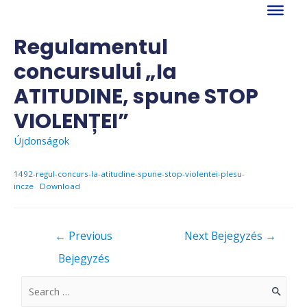
Skip
to
content
Regulamentul
concursului „Ia
ATITUDINE, spune STOP
VIOLENȚEI”
Újdonságok
1492-regul-concurs-Ia-atitudine-spune-stop-violentei-plesu-
incze
Download
Bejegyzés
←
Previous
Next Bejegyzés
→
navigáció
Bejegyzés
S