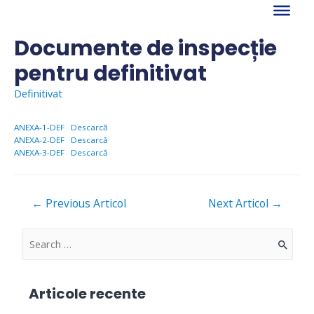
Skip
to
content
Documente de inspecție
pentru definitivat
Definitivat
ANEXA-1-DEF
Descarcă
ANEXA-2-DEF
Descarcă
ANEXA-3-DEF
Descarcă
Navigare
←
Previous Articol
Next Articol
→
în
articole
S
e
a
Articole recente
r