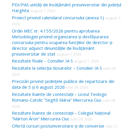
c
PDI/PAS unități de învățământ preuniversitar din județul
Harghita
august 7, 2026
h
Proiect privind calendarul concursului (anexa 1)
august 7,
f
2026
o
Ordin MEC nr. 4.155/2026 pentru aprobarea
Metodologiei privind organizarea și desfășurarea
r
concursului pentru ocuparea funcțiilor de director și
:
director adjunct dinunitățile de învățământ
preuniversitar de stat
august 7, 2026
Rezultate finale – Consilier IA S
august 7, 2026
Rezultate la selecția dosarelor – Consilier IA S
iulie 28,
2026
Precizări privind ședințele publice de repartizare din
data de 5 și 6 august 2026
iulie 28, 2026
Rezultate înainte de contestații – Liceul Teologic
Romano-Catolic “Segítő Mária” Miercurea Ciuc
iulie 28,
2026
Rezultate înainte de contestații – Colegiul Național
“Márton Áron” Miercurea Ciuc
iulie 28, 2026
Ofertă cursuri postuniversitare și de conversie
iulie 27,