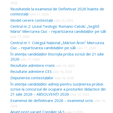
2026
Rezultatele la examenul de Definitivat 2026 înainte de
contestații
iulie 21, 2026
Model cerere contestații
iulie 20, 2026
Centrul nr.2: Liceul Teologic Romano-Catolic „Segítő
Mária” Miercurea Ciuc – repartizarea candidaților pe săli
iulie 17, 2026
Centrul nr.1: Colegiul Național „Márton Áron” Miercurea
Ciuc – repartizarea candidaților pe săli
iulie 17, 2026
În atenția candidaților înscrișila proba scrisă din 21 iulie
2026
iulie 17, 2026
Rezultate admitere rromi
iulie 16, 2026
Rezultate admitere CES
iulie 16, 2026
Depunerea contestațiilor
iulie 16, 2026
În atenția candidaților admiși pentru susținerea probei
scrise la concursul de ocupare a posturilor didactice din
21 iulie 2026 – ABSOLVENȚI 2026
iulie 13, 2026
Examenul de definitivare 2026 – examenul scris
iulie 10,
2026
Anunț post vacant Consilier IA S
iulie 9, 2026