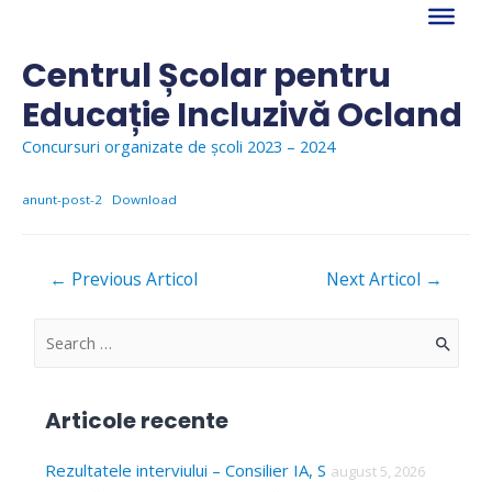
Skip
to
content
Centrul Școlar pentru
Educație Incluzivă Ocland
Concursuri organizate de școli 2023 – 2024
anunt-post-2
Download
Navigare
←
Previous Articol
Next Articol
→
în
articole
S
e
a
Articole recente
r
c
Rezultatele interviului – Consilier IA, S
august 5, 2026