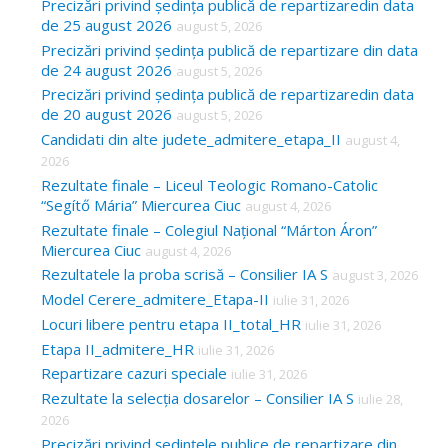
Precizări privind ședința publică de repartizaredin data
h
de 25 august 2026
august 5, 2026
f
Precizări privind ședința publică de repartizare din data
o
de 24 august 2026
august 5, 2026
Precizări privind ședința publică de repartizaredin data
r
de 20 august 2026
august 5, 2026
:
Candidati din alte judete_admitere_etapa_II
august 4,
2026
Rezultate finale – Liceul Teologic Romano-Catolic
“Segítő Mária” Miercurea Ciuc
august 4, 2026
Rezultate finale – Colegiul Național “Márton Áron”
Miercurea Ciuc
august 4, 2026
Rezultatele la proba scrisă – Consilier IA S
august 3, 2026
Model Cerere_admitere_Etapa-II
iulie 31, 2026
Locuri libere pentru etapa II_total_HR
iulie 31, 2026
Etapa II_admitere_HR
iulie 31, 2026
Repartizare cazuri speciale
iulie 31, 2026
Rezultate la selecția dosarelor – Consilier IA S
iulie 28,
2026
Precizări privind ședințele publice de repartizare din