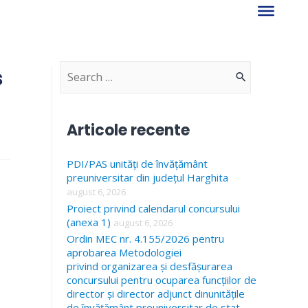
s
S
e
a
Articole recente
r
PDI/PAS unități de învățământ
c
preuniversitar din județul Harghita
h
august 6, 2026
f
Proiect privind calendarul concursului
(anexa 1)
august 6, 2026
o
Ordin MEC nr. 4.155/2026 pentru
r
aprobarea Metodologiei
privind organizarea și desfășurarea
:
concursului pentru ocuparea funcțiilor de
director și director adjunct dinunitățile
de învățământ preuniversitar de stat