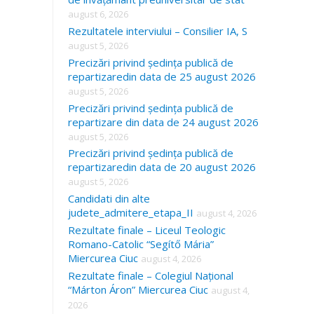
august 6, 2026
Rezultatele interviului – Consilier IA, S
august 5, 2026
Precizări privind ședința publică de
repartizaredin data de 25 august 2026
august 5, 2026
Precizări privind ședința publică de
repartizare din data de 24 august 2026
august 5, 2026
Precizări privind ședința publică de
repartizaredin data de 20 august 2026
august 5, 2026
Candidati din alte
judete_admitere_etapa_II
august 4, 2026
Rezultate finale – Liceul Teologic
Romano-Catolic “Segítő Mária”
Miercurea Ciuc
august 4, 2026
Rezultate finale – Colegiul Național
“Márton Áron” Miercurea Ciuc
august 4,
2026