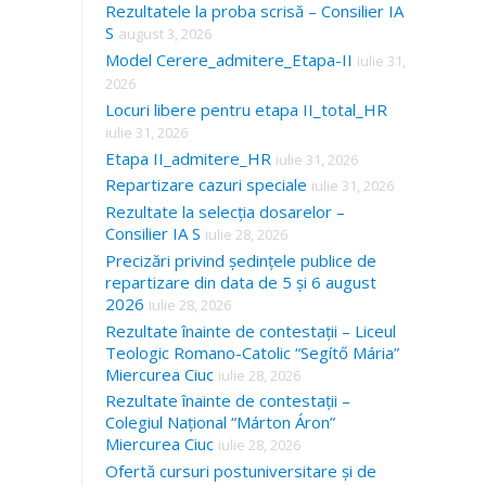
Rezultatele la proba scrisă – Consilier IA
S
august 3, 2026
Model Cerere_admitere_Etapa-II
iulie 31,
2026
Locuri libere pentru etapa II_total_HR
iulie 31, 2026
Etapa II_admitere_HR
iulie 31, 2026
Repartizare cazuri speciale
iulie 31, 2026
Rezultate la selecția dosarelor –
Consilier IA S
iulie 28, 2026
Precizări privind ședințele publice de
repartizare din data de 5 și 6 august
2026
iulie 28, 2026
Rezultate înainte de contestații – Liceul
Teologic Romano-Catolic “Segítő Mária”
Miercurea Ciuc
iulie 28, 2026
Rezultate înainte de contestații –
Colegiul Național “Márton Áron”
Miercurea Ciuc
iulie 28, 2026
Ofertă cursuri postuniversitare și de