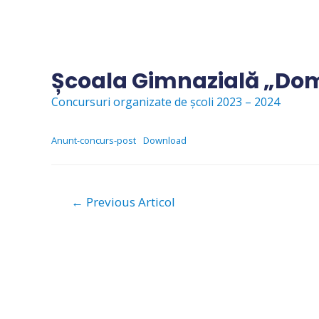
Skip
to
content
Școala Gimnazială „Dom
Concursuri organizate de școli 2023 – 2024
Anunt-concurs-post
Download
Navigare
←
Previous Articol
în
articole