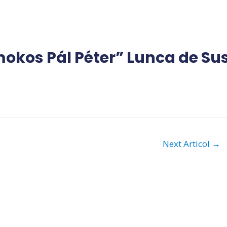
okos Pál Péter” Lunca de Su
Next Articol
→