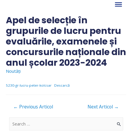
Skip
to
content
Apel de selecție în
grupurile de lucru pentru
evaluările, examenele și
concursurile naționale din
anul școlar 2023-2024
Noutăți
5230-gr-lucru-peter-kolcsar
Descarcă
Navigare
←
Previous Articol
Next Articol
→
în
articole
S