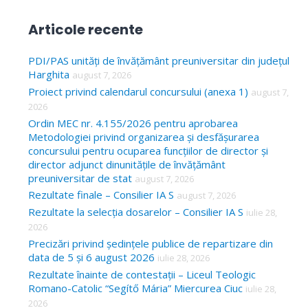
e
a
Articole recente
r
c
PDI/PAS unități de învățământ preuniversitar din județul
Harghita
august 7, 2026
h
Proiect privind calendarul concursului (anexa 1)
august 7,
f
2026
o
Ordin MEC nr. 4.155/2026 pentru aprobarea
Metodologiei privind organizarea și desfășurarea
r
concursului pentru ocuparea funcțiilor de director și
:
director adjunct dinunitățile de învățământ
preuniversitar de stat
august 7, 2026
Rezultate finale – Consilier IA S
august 7, 2026
Rezultate la selecția dosarelor – Consilier IA S
iulie 28,
2026
Precizări privind ședințele publice de repartizare din
data de 5 și 6 august 2026
iulie 28, 2026
Rezultate înainte de contestații – Liceul Teologic
Romano-Catolic “Segítő Mária” Miercurea Ciuc
iulie 28,
2026