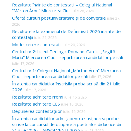
Rezultate înainte de contestații – Colegiul Național
“Márton Áron” Miercurea Ciuc
iulie 28, 2026
Ofertă cursuri postuniversitare și de conversie
iulie 27,
2026
Rezultatele la examenul de Definitivat 2026 înainte de
contestații
iulie 21, 2026
Model cerere contestații
iulie 20, 2026
Centrul nr.2: Liceul Teologic Romano-Catolic „Segítő
Mária” Miercurea Ciuc – repartizarea candidaților pe săli
iulie 17, 2026
Centrul nr.1: Colegiul Național „Márton Áron” Miercurea
Ciuc – repartizarea candidaților pe săli
iulie 17, 2026
În atenția candidaților înscrișila proba scrisă din 21 iulie
2026
iulie 17, 2026
Rezultate admitere rromi
iulie 16, 2026
Rezultate admitere CES
iulie 16, 2026
Depunerea contestațiilor
iulie 16, 2026
În atenția candidaților admiși pentru susținerea probei
scrise la concursul de ocupare a posturilor didactice din
21 iulie 2026 – ABSOLVENȚI 2026
iulie 13, 2026