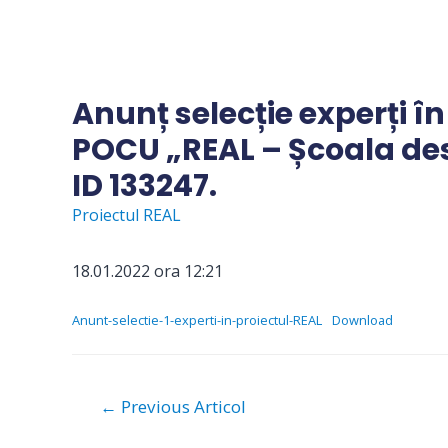
Skip
to
content
Anunț selecție experți în
POCU „REAL – Școala des
ID 133247.
Proiectul REAL
18.01.2022 ora 12:21
Anunt-selectie-1-experti-in-proiectul-REAL
Download
Navigare
←
Previous Articol
în
articole