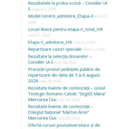
Rezultatele la proba scrisă – Consilier IA
S
august 3, 2026
Model Cerere_admitere_Etapa-II
iulie 31,
2026
Locuri libere pentru etapa II_total_HR
iulie 31, 2026
Etapa II_admitere_HR
iulie 31, 2026
Repartizare cazuri speciale
iulie 31, 2026
Rezultate la selecția dosarelor –
Consilier IA S
iulie 28, 2026
Precizări privind ședințele publice de
repartizare din data de 5 și 6 august
2026
iulie 28, 2026
Rezultate înainte de contestații – Liceul
Teologic Romano-Catolic “Segítő Mária”
Miercurea Ciuc
iulie 28, 2026
Rezultate înainte de contestații –
Colegiul Național “Márton Áron”
Miercurea Ciuc
iulie 28, 2026
Ofertă cursuri postuniversitare și de