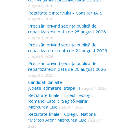
august 6, 2026
Rezultatele interviului – Consilier IA, S
august 5, 2026
Precizări privind ședința publică de
repartizaredin data de 25 august 2026
august 5, 2026
Precizări privind ședința publică de
repartizare din data de 24 august 2026
august 5, 2026
Precizări privind ședința publică de
repartizaredin data de 20 august 2026
august 5, 2026
Candidati din alte
judete_admitere_etapa_II
august 4, 2026
Rezultate finale – Liceul Teologic
Romano-Catolic “Segítő Mária”
Miercurea Ciuc
august 4, 2026
Rezultate finale – Colegiul Național
“Márton Áron” Miercurea Ciuc
august 4,
2026