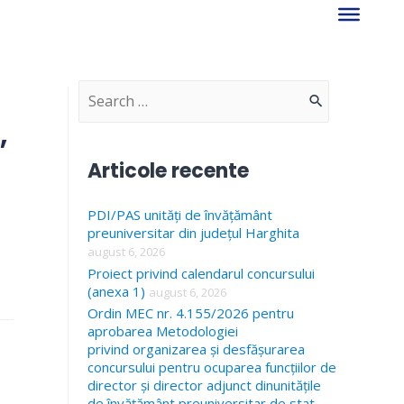
S
,
e
a
Articole recente
r
PDI/PAS unități de învățământ
c
preuniversitar din județul Harghita
h
august 6, 2026
f
Proiect privind calendarul concursului
(anexa 1)
august 6, 2026
o
Ordin MEC nr. 4.155/2026 pentru
r
aprobarea Metodologiei
privind organizarea și desfășurarea
:
concursului pentru ocuparea funcțiilor de
director și director adjunct dinunitățile
de învățământ preuniversitar de stat