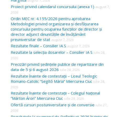
Harghita
august 7, 2026
h
Proiect privind calendarul concursului (anexa 1)
august 7,
f
2026
o
Ordin MEC nr. 4.155/2026 pentru aprobarea
Metodologiei privind organizarea și desfășurarea
r
concursului pentru ocuparea funcțiilor de director și
:
director adjunct dinunitățile de învățământ
preuniversitar de stat
august 7, 2026
Rezultate finale – Consilier IA S
august 7, 2026
Rezultate la selecția dosarelor – Consilier IA S
iulie 28,
2026
Precizări privind ședințele publice de repartizare din
data de 5 și 6 august 2026
iulie 28, 2026
Rezultate înainte de contestații – Liceul Teologic
Romano-Catolic “Segítő Mária” Miercurea Ciuc
iulie 28,
2026
Rezultate înainte de contestații – Colegiul Național
“Márton Áron” Miercurea Ciuc
iulie 28, 2026
Ofertă cursuri postuniversitare și de conversie
iulie 27,
2026
Rezultatele la examenul de Definitivat 2026 înainte de