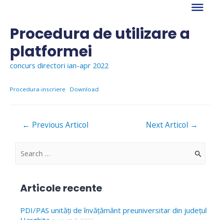
Skip
to
content
Procedura de utilizare a
platformei
concurs directori ian-apr 2022
Procedura-inscriere
Download
Navigare
←
Previous Articol
Next Articol
→
în
articole
S
e
a
Articole recente
r
c
PDI/PAS unități de învățământ preuniversitar din județul