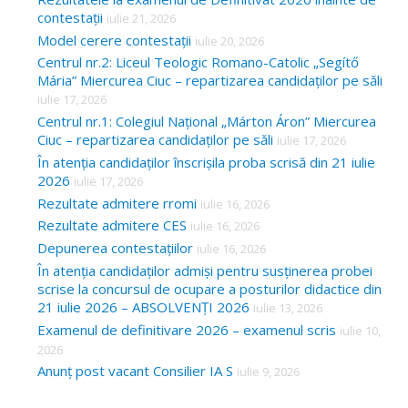
contestații
iulie 21, 2026
Model cerere contestații
iulie 20, 2026
Centrul nr.2: Liceul Teologic Romano-Catolic „Segítő
Mária” Miercurea Ciuc – repartizarea candidaților pe săli
iulie 17, 2026
Centrul nr.1: Colegiul Național „Márton Áron” Miercurea
Ciuc – repartizarea candidaților pe săli
iulie 17, 2026
În atenția candidaților înscrișila proba scrisă din 21 iulie
2026
iulie 17, 2026
Rezultate admitere rromi
iulie 16, 2026
Rezultate admitere CES
iulie 16, 2026
Depunerea contestațiilor
iulie 16, 2026
În atenția candidaților admiși pentru susținerea probei
scrise la concursul de ocupare a posturilor didactice din
21 iulie 2026 – ABSOLVENȚI 2026
iulie 13, 2026
Examenul de definitivare 2026 – examenul scris
iulie 10,
2026
Anunț post vacant Consilier IA S
iulie 9, 2026