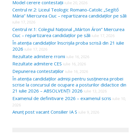
Model cerere contestații
iulie 20, 2026
Centrul nr.2: Liceul Teologic Romano-Catolic „Segítő
Mária” Miercurea Ciuc – repartizarea candidaților pe săli
iulie 17, 2026
Centrul nr.1: Colegiul Național „Márton Áron” Miercurea
Ciuc – repartizarea candidaților pe săli
iulie 17, 2026
În atenția candidaților înscrișila proba scrisă din 21 iulie
2026
iulie 17, 2026
Rezultate admitere rromi
iulie 16, 2026
Rezultate admitere CES
iulie 16, 2026
Depunerea contestațiilor
iulie 16, 2026
În atenția candidaților admiși pentru susținerea probei
scrise la concursul de ocupare a posturilor didactice din
21 iulie 2026 – ABSOLVENȚI 2026
iulie 13, 2026
Examenul de definitivare 2026 – examenul scris
iulie 10,
2026
Anunț post vacant Consilier IA S
iulie 9, 2026