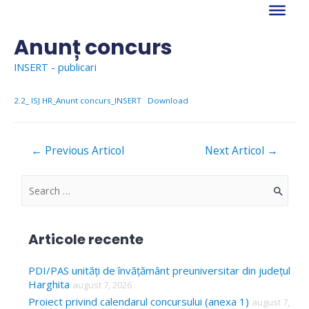
Skip
to
content
Anunț concurs
INSERT - publicari
2.2_ ISJ HR_Anunt concurs_INSERT
Download
Navigare
←
Previous Articol
Next Articol
→
în
articole
S
e
a
Articole recente
r
c
PDI/PAS unități de învățământ preuniversitar din județul
Harghita
august 7, 2026
h
Proiect privind calendarul concursului (anexa 1)
august 7,