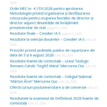
f
2026
o
Ordin MEC nr. 4.155/2026 pentru aprobarea
Metodologiei privind organizarea și desfășurarea
r
concursului pentru ocuparea funcțiilor de director și
:
director adjunct dinunitățile de învățământ
preuniversitar de stat
august 7, 2026
Rezultate finale – Consilier IA S
august 7, 2026
Rezultate la selecția dosarelor – Consilier IA S
iulie 28,
2026
Precizări privind ședințele publice de repartizare din
data de 5 și 6 august 2026
iulie 28, 2026
Rezultate înainte de contestații – Liceul Teologic
Romano-Catolic “Segítő Mária” Miercurea Ciuc
iulie 28,
2026
Rezultate înainte de contestații – Colegiul Național
“Márton Áron” Miercurea Ciuc
iulie 28, 2026
Ofertă cursuri postuniversitare și de conversie
iulie 27,
2026
Rezultatele la examenul de Definitivat 2026 înainte de
contestații
iulie 21, 2026