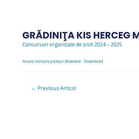
Skip
to
content
GRĂDINIŢA KIS HERCEG 
Concursuri organizate de școli 2024 – 2025
Anunt concurs posturi didactice
Download
Navigare
←
Previous Articol
în
articole