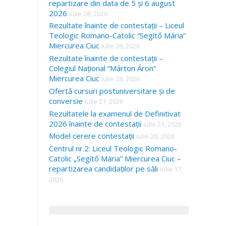
repartizare din data de 5 și 6 august
2026
iulie 28, 2026
Rezultate înainte de contestații – Liceul
Teologic Romano-Catolic “Segítő Mária”
Miercurea Ciuc
iulie 28, 2026
Rezultate înainte de contestații –
Colegiul Național “Márton Áron”
Miercurea Ciuc
iulie 28, 2026
Ofertă cursuri postuniversitare și de
conversie
iulie 27, 2026
Rezultatele la examenul de Definitivat
2026 înainte de contestații
iulie 21, 2026
Model cerere contestații
iulie 20, 2026
Centrul nr.2: Liceul Teologic Romano-
Catolic „Segítő Mária” Miercurea Ciuc –
repartizarea candidaților pe săli
iulie 17,
2026