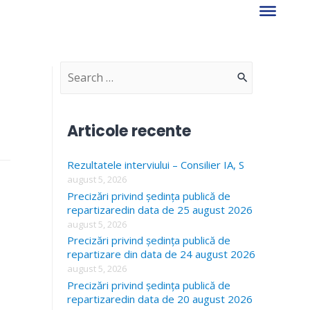
S
e
a
Articole recente
r
Rezultatele interviului – Consilier IA, S
c
august 5, 2026
h
Precizări privind ședința publică de
f
repartizaredin data de 25 august 2026
august 5, 2026
o
Precizări privind ședința publică de
r
repartizare din data de 24 august 2026
august 5, 2026
:
Precizări privind ședința publică de
repartizaredin data de 20 august 2026