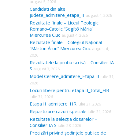
august 5, 2026
Candidati din alte
judete_admitere_etapa_II
august 4, 2026
Rezultate finale – Liceul Teologic
Romano-Catolic “Segítő Mária”
Miercurea Ciuc
august 4, 2026
Rezultate finale – Colegiul Național
“Márton Áron” Miercurea Ciuc
august 4,
2026
Rezultatele la proba scrisă – Consilier IA
S
august 3, 2026
Model Cerere_admitere_Etapa-II
iulie 31,
2026
Locuri libere pentru etapa II_total_HR
iulie 31, 2026
Etapa II_admitere_HR
iulie 31, 2026
Repartizare cazuri speciale
iulie 31, 2026
Rezultate la selecția dosarelor –
Consilier IA S
iulie 28, 2026
Precizări privind ședințele publice de