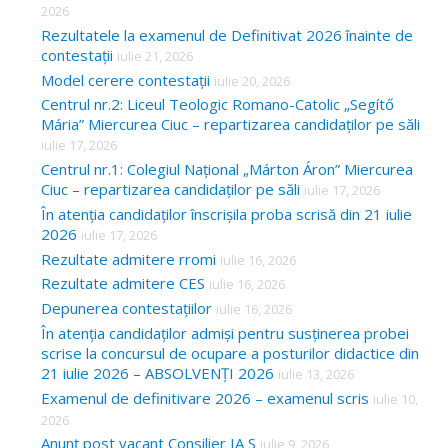
2026
Rezultatele la examenul de Definitivat 2026 înainte de
contestații
iulie 21, 2026
Model cerere contestații
iulie 20, 2026
Centrul nr.2: Liceul Teologic Romano-Catolic „Segítő
Mária” Miercurea Ciuc – repartizarea candidaților pe săli
iulie 17, 2026
Centrul nr.1: Colegiul Național „Márton Áron” Miercurea
Ciuc – repartizarea candidaților pe săli
iulie 17, 2026
În atenția candidaților înscrișila proba scrisă din 21 iulie
2026
iulie 17, 2026
Rezultate admitere rromi
iulie 16, 2026
Rezultate admitere CES
iulie 16, 2026
Depunerea contestațiilor
iulie 16, 2026
În atenția candidaților admiși pentru susținerea probei
scrise la concursul de ocupare a posturilor didactice din
21 iulie 2026 – ABSOLVENȚI 2026
iulie 13, 2026
Examenul de definitivare 2026 – examenul scris
iulie 10,
2026
Anunț post vacant Consilier IA S
iulie 9, 2026