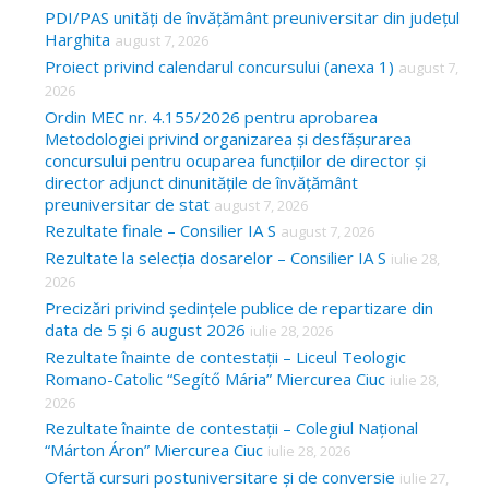
c
PDI/PAS unități de învățământ preuniversitar din județul
Harghita
august 7, 2026
h
Proiect privind calendarul concursului (anexa 1)
august 7,
f
2026
o
Ordin MEC nr. 4.155/2026 pentru aprobarea
Metodologiei privind organizarea și desfășurarea
r
concursului pentru ocuparea funcțiilor de director și
:
director adjunct dinunitățile de învățământ
preuniversitar de stat
august 7, 2026
Rezultate finale – Consilier IA S
august 7, 2026
Rezultate la selecția dosarelor – Consilier IA S
iulie 28,
2026
Precizări privind ședințele publice de repartizare din
data de 5 și 6 august 2026
iulie 28, 2026
Rezultate înainte de contestații – Liceul Teologic
Romano-Catolic “Segítő Mária” Miercurea Ciuc
iulie 28,
2026
Rezultate înainte de contestații – Colegiul Național
“Márton Áron” Miercurea Ciuc
iulie 28, 2026
Ofertă cursuri postuniversitare și de conversie
iulie 27,