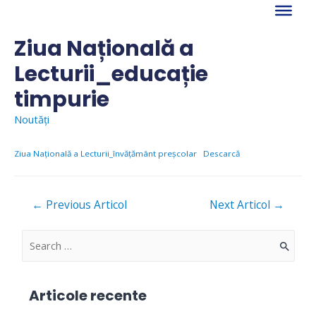
Skip
to
content
Ziua Națională a
Lecturii_educație
timpurie
Noutăți
Ziua Națională a Lecturii_învățământ preșcolar
Descarcă
Navigare
←
Previous Articol
Next Articol
→
în
articole
S
e
a
Articole recente
r