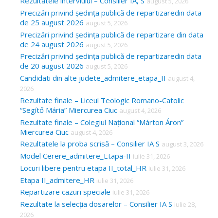
c
Rezultatele interviului – Consilier IA, S
august 5, 2026
Precizări privind ședința publică de repartizaredin data
h
de 25 august 2026
august 5, 2026
f
Precizări privind ședința publică de repartizare din data
o
de 24 august 2026
august 5, 2026
Precizări privind ședința publică de repartizaredin data
r
de 20 august 2026
august 5, 2026
:
Candidati din alte judete_admitere_etapa_II
august 4,
2026
Rezultate finale – Liceul Teologic Romano-Catolic
“Segítő Mária” Miercurea Ciuc
august 4, 2026
Rezultate finale – Colegiul Național “Márton Áron”
Miercurea Ciuc
august 4, 2026
Rezultatele la proba scrisă – Consilier IA S
august 3, 2026
Model Cerere_admitere_Etapa-II
iulie 31, 2026
Locuri libere pentru etapa II_total_HR
iulie 31, 2026
Etapa II_admitere_HR
iulie 31, 2026
Repartizare cazuri speciale
iulie 31, 2026
Rezultate la selecția dosarelor – Consilier IA S
iulie 28,
2026