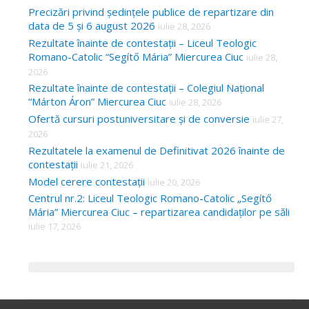
Precizări privind ședințele publice de repartizare din
data de 5 și 6 august 2026
iulie 28, 2026
Rezultate înainte de contestații – Liceul Teologic
Romano-Catolic “Segítő Mária” Miercurea Ciuc
iulie 28,
2026
Rezultate înainte de contestații – Colegiul Național
“Márton Áron” Miercurea Ciuc
iulie 28, 2026
Ofertă cursuri postuniversitare și de conversie
iulie 27,
2026
Rezultatele la examenul de Definitivat 2026 înainte de
contestații
iulie 21, 2026
Model cerere contestații
iulie 20, 2026
Centrul nr.2: Liceul Teologic Romano-Catolic „Segítő
Mária” Miercurea Ciuc – repartizarea candidaților pe săli
iulie 17, 2026