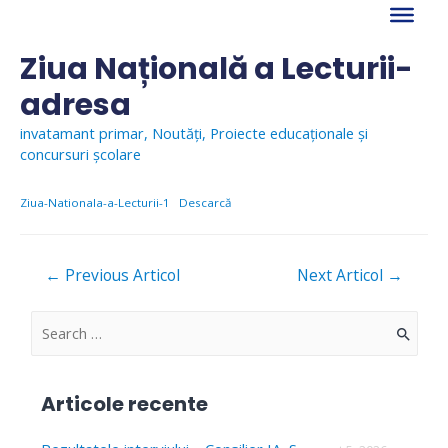
Skip
to
content
Ziua Națională a Lecturii-
adresa
invatamant primar
,
Noutăți
,
Proiecte educaționale și
concursuri școlare
Ziua-Nationala-a-Lecturii-1
Descarcă
Navigare
←
Previous Articol
Next Articol
→
în
articole
S
e
a
Articole recente
r