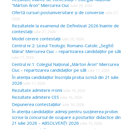
“Márton Áron” Miercurea Ciuc
iulie 28, 2026
Ofertă cursuri postuniversitare și de conversie
iulie 27,
2026
Rezultatele la examenul de Definitivat 2026 înainte de
contestații
iulie 21, 2026
Model cerere contestații
iulie 20, 2026
Centrul nr.2: Liceul Teologic Romano-Catolic „Segítő
Mária” Miercurea Ciuc – repartizarea candidaților pe săli
iulie 17, 2026
Centrul nr.1: Colegiul Național „Márton Áron” Miercurea
Ciuc – repartizarea candidaților pe săli
iulie 17, 2026
În atenția candidaților înscrișila proba scrisă din 21 iulie
2026
iulie 17, 2026
Rezultate admitere rromi
iulie 16, 2026
Rezultate admitere CES
iulie 16, 2026
Depunerea contestațiilor
iulie 16, 2026
În atenția candidaților admiși pentru susținerea probei
scrise la concursul de ocupare a posturilor didactice din
21 iulie 2026 – ABSOLVENȚI 2026
iulie 13, 2026