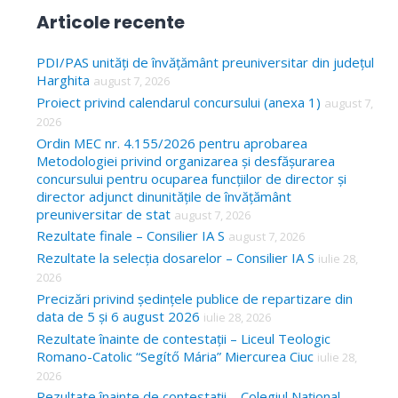
a
Articole recente
r
c
PDI/PAS unități de învățământ preuniversitar din județul
Harghita
august 7, 2026
h
Proiect privind calendarul concursului (anexa 1)
august 7,
f
2026
o
Ordin MEC nr. 4.155/2026 pentru aprobarea
Metodologiei privind organizarea și desfășurarea
r
concursului pentru ocuparea funcțiilor de director și
:
director adjunct dinunitățile de învățământ
preuniversitar de stat
august 7, 2026
Rezultate finale – Consilier IA S
august 7, 2026
Rezultate la selecția dosarelor – Consilier IA S
iulie 28,
2026
Precizări privind ședințele publice de repartizare din
data de 5 și 6 august 2026
iulie 28, 2026
Rezultate înainte de contestații – Liceul Teologic
Romano-Catolic “Segítő Mária” Miercurea Ciuc
iulie 28,
2026
Rezultate înainte de contestații – Colegiul Național