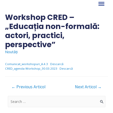
Skip
to
content
Workshop CRED –
„Educația non-formală:
actori, practici,
perspective”
Noutăți
Comunicat_workshopuri_A.4.3
Descarcă
CRED_agenda-Workshop_30.03.2023
Descarcă
Navigare
←
Previous Articol
Next Articol
→
în
articole
S
e