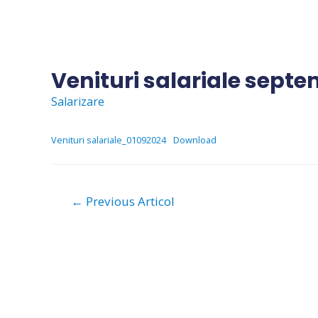
Skip
to
content
Venituri salariale septe
Salarizare
Venituri salariale_01092024
Download
Navigare
←
Previous Articol
în
articole