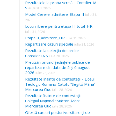
Rezultatele la proba scrisă – Consilier IA
S
august 3, 2026
Model Cerere_admitere_Etapa-II
iulie 31,
2026
Locuri libere pentru etapa II_total_HR
iulie 31, 2026
Etapa II_admitere_HR
iulie 31, 2026
Repartizare cazuri speciale
iulie 31, 2026
Rezultate la selecția dosarelor –
Consilier IA S
iulie 28, 2026
Precizări privind ședințele publice de
repartizare din data de 5 și 6 august
2026
iulie 28, 2026
Rezultate înainte de contestații – Liceul
Teologic Romano-Catolic “Segítő Mária”
Miercurea Ciuc
iulie 28, 2026
Rezultate înainte de contestații –
Colegiul Național “Márton Áron”
Miercurea Ciuc
iulie 28, 2026
Ofertă cursuri postuniversitare și de