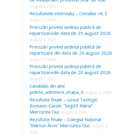
august 6, 2026
Rezultatele interviului – Consilier IA, S
august 5, 2026
Precizări privind ședința publică de
repartizaredin data de 25 august 2026
august 5, 2026
Precizări privind ședința publică de
repartizare din data de 24 august 2026
august 5, 2026
Precizări privind ședința publică de
repartizaredin data de 20 august 2026
august 5, 2026
Candidati din alte
judete_admitere_etapa_II
august 4, 2026
Rezultate finale – Liceul Teologic
Romano-Catolic “Segítő Mária”
Miercurea Ciuc
august 4, 2026
Rezultate finale – Colegiul Național
“Márton Áron” Miercurea Ciuc
august 4,
2026