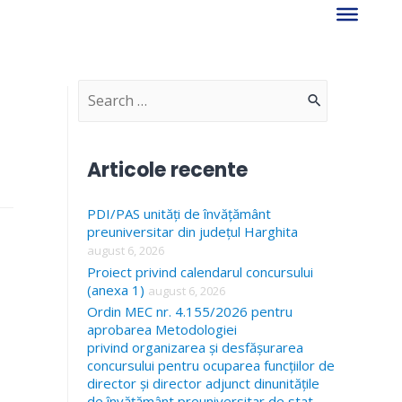
S
e
a
Articole recente
r
PDI/PAS unități de învățământ
c
preuniversitar din județul Harghita
h
august 6, 2026
f
Proiect privind calendarul concursului
(anexa 1)
august 6, 2026
o
Ordin MEC nr. 4.155/2026 pentru
r
aprobarea Metodologiei
privind organizarea și desfășurarea
:
concursului pentru ocuparea funcțiilor de
director și director adjunct dinunitățile
de învățământ preuniversitar de stat