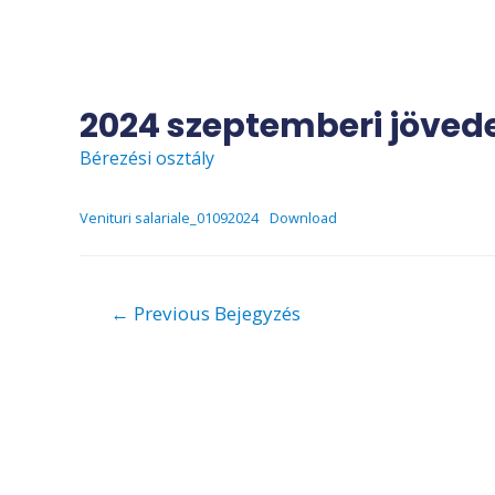
Skip
to
content
2024 szeptemberi jöve
Bérezési osztály
Venituri salariale_01092024
Download
Bejegyzés
←
Previous Bejegyzés
navigáció