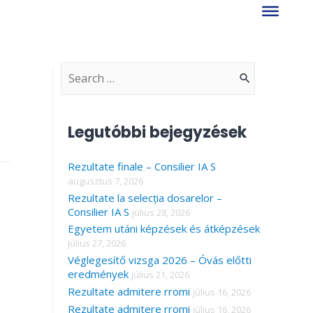
S
e
a
Legutóbbi bejegyzések
r
Rezultate finale – Consilier IA S
c
augusztus 7, 2026
h
Rezultate la selecția dosarelor –
f
Consilier IA S
július 28, 2026
Egyetem utáni képzések és átképzések
o
július 27, 2026
r
Véglegesítő vizsga 2026 – Óvás előtti
eredmények
július 21, 2026
:
Rezultate admitere rromi
július 16, 2026
Rezultate admitere rromi
július 16, 2026