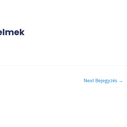
delmek
Next Bejegyzés
→