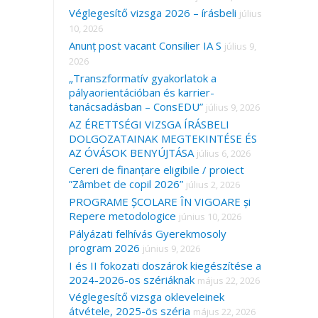
Véglegesítő vizsga 2026 – írásbeli
július
10, 2026
Anunț post vacant Consilier IA S
július 9,
2026
„Transzformatív gyakorlatok a
pályaorientációban és karrier-
tanácsadásban – ConsEDU”
július 9, 2026
AZ ÉRETTSÉGI VIZSGA ÍRÁSBELI
DOLGOZATAINAK MEGTEKINTÉSE ÉS
AZ ÓVÁSOK BENYÚJTÁSA
július 6, 2026
Cereri de finanțare eligibile / proiect
”Zâmbet de copil 2026”
július 2, 2026
PROGRAME ȘCOLARE ÎN VIGOARE și
Repere metodologice
június 10, 2026
Pályázati felhívás Gyerekmosoly
program 2026
június 9, 2026
I és II fokozati doszárok kiegészítése a
2024-2026-os szériáknak
május 22, 2026
Véglegesítő vizsga okleveleinek
átvétele, 2025-ös széria
május 22, 2026