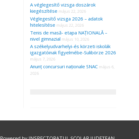
A véglegesítő vizsga doszárok
kiegészítése
május 22, 2026
Véglegesítő vizsga 2026 – adatok
hitelesítése
május 22, 2026
Tenis de masă- etapa NAȚIONALĂ –
nivel gimnazial
május 10, 2026
A székelyudvarhelyi-és körzeti iskolák
igazgatóinak figyelmébe-Sulibörze 2026
május 7, 2026
Anunț concursuri naționale SNAC
május 6,
2026
 Powered by
INSPECTORATUL ȘCOLAR JUDEȚEAN